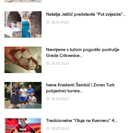
Natalija Jeličić predstavila “Put zvijezda”…
26.07.2023
Nevrijeme s tučom pogodilo područje
Grada Crikvenice…
25.07.2023
Ivana Knežević Šambić i Zoran Turk
pobjednici turnira…
25.07.2023
Tradicionalna “Oluja na Kvarneru” 4.…
25.07.2023