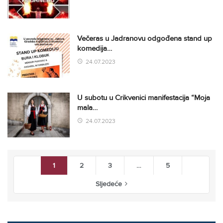
Večeras u Jadranovu odgođena stand up
komedija…
24.07.2023
U subotu u Crikvenici manifestacija “Moja
mala…
24.07.2023
1
2
3
…
5
Sljedeće