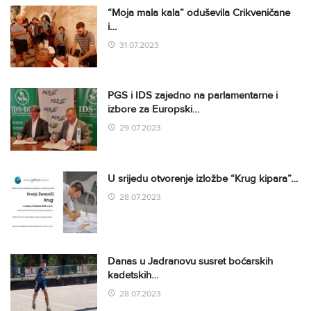
“Moja mala kala” oduševila Crikveničane
i…
31.07.2023
PGS i IDS zajedno na parlamentarne i
izbore za Europski…
29.07.2023
U srijedu otvorenje izložbe “Krug kipara”…
28.07.2023
Danas u Jadranovu susret boćarskih
kadetskih…
28.07.2023