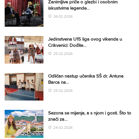
Zanimljive priče o glazbi i osobnim
iskustvima legende…
26.02.2026
Jedinstvena U15 liga ovog vikenda u
Crikvenici: Dođite…
25.02.2026
Odličan nastup učenika SŠ dr. Antuna
Barca na…
25.02.2026
Sezona se mijenja, a s njom i gosti. Što to
znači za…
24.02.2026