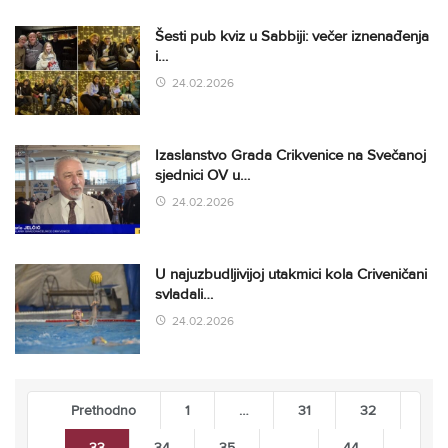
Šesti pub kviz u Sabbiji: večer iznenađenja
i…
24.02.2026
Izaslanstvo Grada Crikvenice na Svečanoj
sjednici OV u…
24.02.2026
U najuzbudljivijoj utakmici kola Criveničani
svladali…
24.02.2026
Prethodno
1
…
31
32
33
34
35
…
44