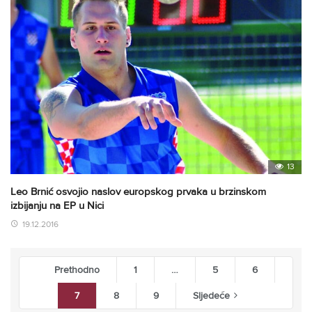
13
Leo Brnić osvojio naslov europskog prvaka u brzinskom
izbijanju na EP u Nici
19.12.2016
Prethodno
1
…
5
6
7
8
9
Sljedeće