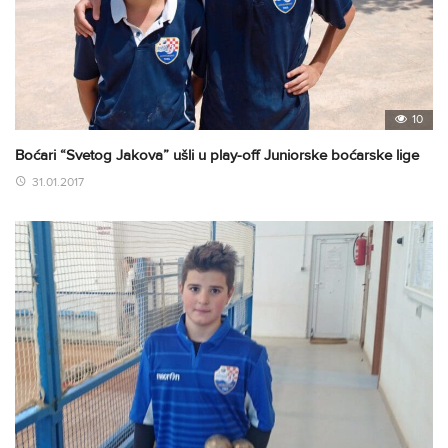
10
Boćari “Svetog Jakova” ušli u play-off Juniorske boćarske lige
31.01.2017