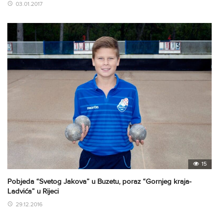
03.01.2017
15
Pobjeda “Svetog Jakova” u Buzetu, poraz “Gornjeg kraja-
Ladvića” u Rijeci
29.12.2016