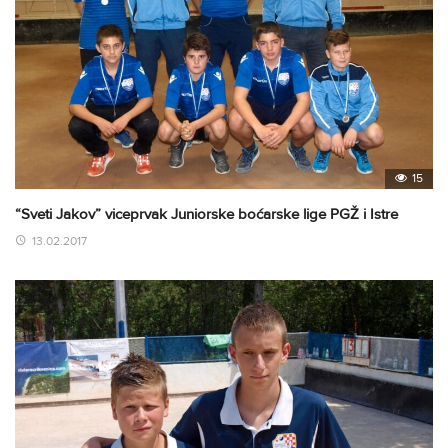
15
“Sveti Jakov” viceprvak Juniorske boćarske lige PGŽ i Istre
13.02.2017