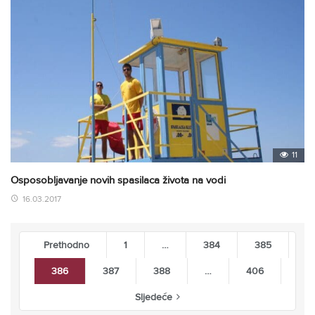
11
Osposobljavanje novih spasilaca života na vodi
16.03.2017
Prethodno
1
…
384
385
386
387
388
…
406
Sljedeće