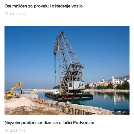
Osumnjičen za provalu i oštećenje vozila
17.03.2017
46
Najveća pontonska dizalica u lučici Podvorska
17.03.2017