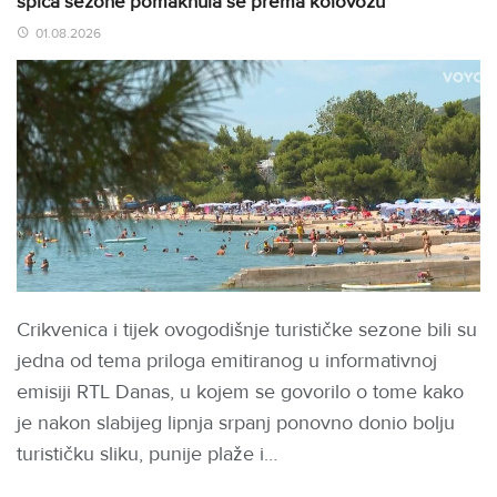
špica sezone pomaknula se prema kolovozu
01.08.2026
Crikvenica i tijek ovogodišnje turističke sezone bili su
jedna od tema priloga emitiranog u informativnoj
emisiji RTL Danas, u kojem se govorilo o tome kako
je nakon slabijeg lipnja srpanj ponovno donio bolju
turističku sliku, punije plaže i…