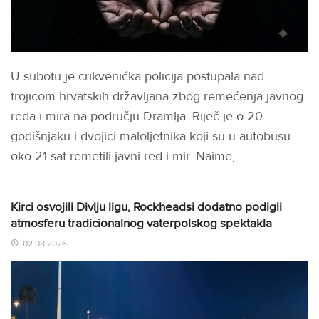
U subotu je crikvenićka policija postupala nad
trojicom hrvatskih državljana zbog remećenja javnog
reda i mira na području Dramlja. Riječ je o 20-
godišnjaku i dvojici maloljetnika koji su u autobusu
oko 21 sat remetili javni red i mir. Naime,…
Kirci osvojili Divlju ligu, Rockheadsi dodatno podigli
atmosferu tradicionalnog vaterpolskog spektakla
02.08.2026