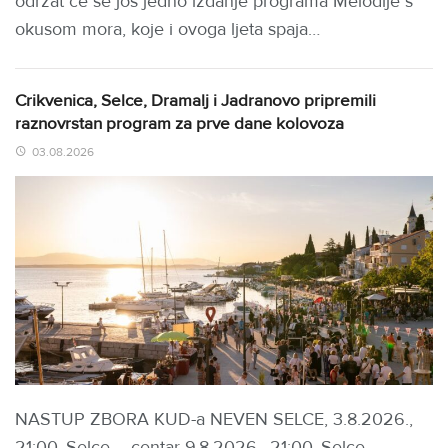
održat će se još jedno izdanje programa Melodije s
okusom mora, koje i ovoga ljeta spaja…
Crikvenica, Selce, Dramalj i Jadranovo pripremili
raznovrstan program za prve dane kolovoza
03.08.2026
NASTUP ZBORA KUD-a NEVEN SELCE, 3.8.2026.,
21:00, Selce – centar 9.8.2026., 21:00, Selce –