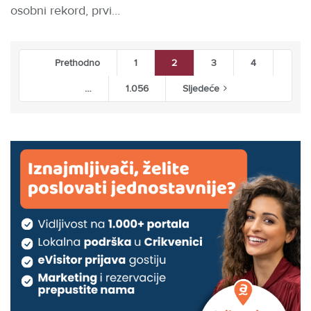
osobni rekord, prvi…
Prethodno
1
2
3
4
…
1.056
Sljedeće