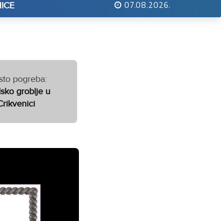
07.08.2026.
ICE
sto pogreba:
sko groblje u
Crikvenici