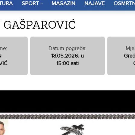
TURA
SPORT
MAGAZIN
NAJAVE
OSMRTN
 GAŠPAROVIĆ
me:
Datum pogreba:
Mje
N
18.05.2026. u
Grad
VIĆ
15:00 sati