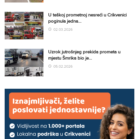
U teškoj prometnoj nesreći u Crikvenici
poginula jedna…
02.03.2026
Uzrok jutrošnjeg prekida prometa u
mjestu Šmrika bio je…
05.02.2026