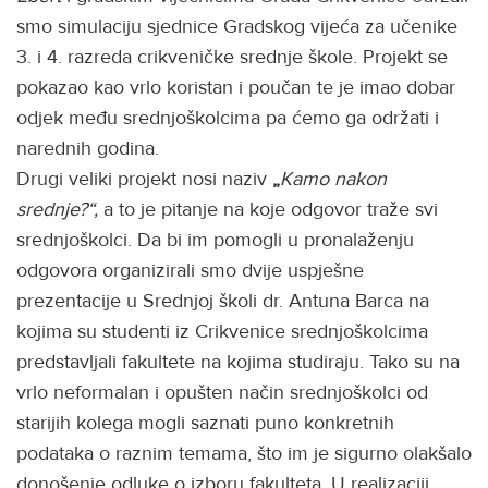
smo simulaciju sjednice Gradskog vijeća za učenike
3. i 4. razreda crikveničke srednje škole. Projekt se
pokazao kao vrlo koristan i poučan te je imao dobar
odjek među srednjoškolcima pa ćemo ga održati i
narednih godina.
Drugi veliki projekt nosi naziv
„
Kamo nakon
srednje?“,
a to je pitanje na koje odgovor traže svi
srednjoškolci. Da bi im pomogli u pronalaženju
odgovora organizirali smo dvije uspješne
prezentacije u Srednjoj školi dr. Antuna Barca na
kojima su studenti iz Crikvenice srednjoškolcima
predstavljali fakultete na kojima studiraju. Tako su na
vrlo neformalan i opušten način srednjoškolci od
starijih kolega mogli saznati puno konkretnih
podataka o raznim temama, što im je sigurno olakšalo
donošenje odluke o izboru fakulteta. U realizaciji