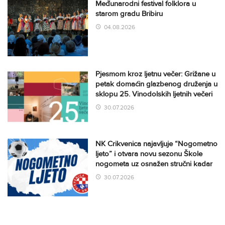
Međunarodni festival folklora u
starom gradu Bribiru
04.08.2026
Pjesmom kroz ljetnu večer: Grižane u
petak domaćin glazbenog druženja u
sklopu 25. Vinodolskih ljetnih večeri
30.07.2026
NK Crikvenica najavljuje “Nogometno
ljeto” i otvara novu sezonu Škole
nogometa uz osnažen stručni kadar
30.07.2026