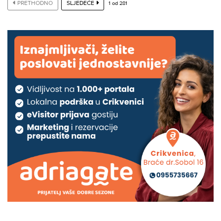
PRETHODNO
SLJEDEĆE
1
od
281