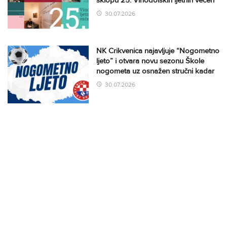
sklopu 25. Vinodolskih ljetnih večeri
30.07.2026
NK Crikvenica najavljuje “Nogometno
ljeto” i otvara novu sezonu Škole
nogometa uz osnažen stručni kadar
30.07.2026