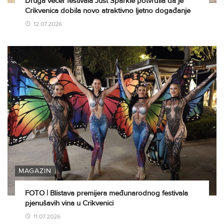
Druga večer festivala Just Sparkle potvrdila da je
Crikvenica dobila novo atraktivno ljetno događanje
12.07.2026
MAGAZIN
FOTO | Blistava premijera međunarodnog festivala
pjenušavih vina u Crikvenici
11.07.2026