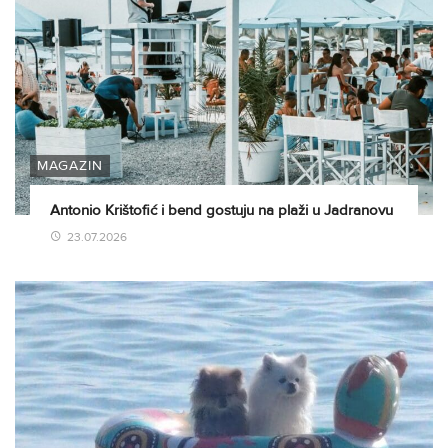
MAGAZIN
Antonio Krištofić i bend gostuju na plaži u Jadranovu
23.07.2026