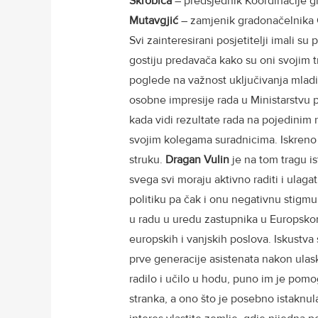
Škrobica
– predsjednik Koordinacije g
Mutavgjić
– zamjenik gradonačelnika 
Svi zainteresirani posjetitelji imali su 
gostiju predavača kako su oni svojim 
poglede na važnost uključivanja mladi
osobne impresije rada u Ministarstvu 
kada vidi rezultate rada na pojedinim 
svojim kolegama suradnicima. Iskreno 
struku.
Dragan Vulin
je na tom tragu is
svega svi moraju aktivno raditi i ulaga
politiku pa čak i onu negativnu stigmu
u radu u uredu zastupnika u Europsk
europskih i vanjskih poslova. Iskustva 
prve generacije asistenata nakon ulas
radilo i učilo u hodu, puno im je pomo
stranka, a ono što je posebno istaknul