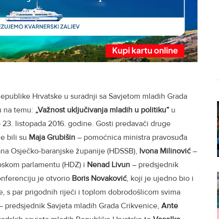
Republike Hrvatske u suradnji sa Savjetom mladih Grada
ju na temu:
„Važnost uključivanja mladih u politiku“
u
 23. listopada 2016. godine. Gosti predavači druge
e bili su
Maja Grubišin
– pomoćnica ministra pravosuđa
na Osječko-baranjske županije (HDSSB),
Ivona Milinović
–
opskom parlamentu (HDZ) i
Nenad Livun
– predsjednik
nferenciju je otvorio
Boris Novaković
, koji je ujedno bio i
 s par prigodnih riječi i toplom dobrodošlicom svima
 predsjednik Savjeta mladih Grada Crikvenice,
Ante