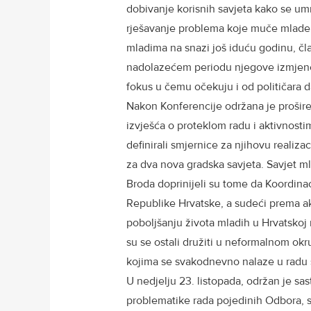
dobivanje korisnih savjeta kako se umr
rješavanje problema koje muče mlade 
mladima na snazi još iduću godinu, čla
nadolazećem periodu njegove izmjene i
fokus u čemu očekuju i od političara d
Nakon Konferencije održana je prošire
izvješća o proteklom radu i aktivnosti
definirali smjernice za njihovu realizac
za dva nova gradska savjeta. Savjet m
Broda doprinijeli su tome da Koordinac
Republike Hrvatske, a sudeći prema akt
poboljšanju života mladih u Hrvatskoj 
su se ostali družiti u neformalnom okru
kojima se svakodnevno nalaze u radu s
U nedjelju 23. listopada, održan je sa
problematike rada pojedinih Odbora, sa