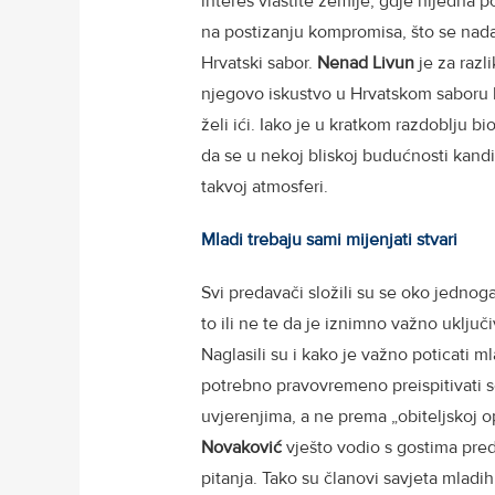
interes vlastite zemlje, gdje nijedna 
na postizanju kompromisa, što se nada 
Hrvatski sabor.
Nenad
Livun
je za razl
njegovo iskustvo u Hrvatskom saboru b
želi ići. Iako je u kratkom razdoblju b
da se u nekoj bliskoj budućnosti kandi
takvoj atmosferi.
Mladi trebaju sami mijenjati stvari
Svi predavači složili su se oko jednog
to ili ne te da je iznimno važno uključ
Naglasili su i kako je važno poticati ml
potrebno pravovremeno preispitivati seb
uvjerenjima, a ne prema „obiteljskoj o
Novaković
vješto vodio s gostima pred
pitanja. Tako su članovi savjeta mladih 