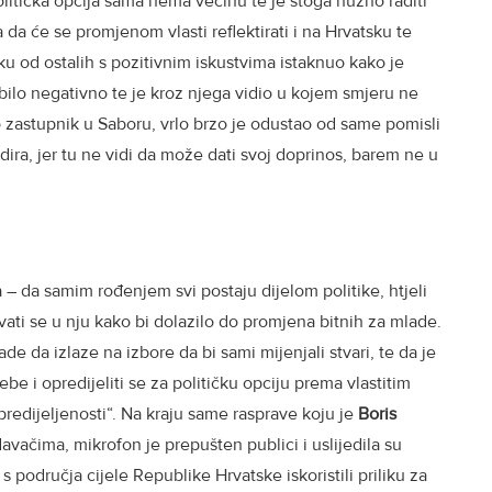
politička opcija sama nema većinu te je stoga nužno raditi
da će se promjenom vlasti reflektirati i na Hrvatsku te
iku od ostalih s pozitivnim iskustvima istaknuo kako je
ilo negativno te je kroz njega vidio u kojem smjeru ne
io zastupnik u Saboru, vrlo brzo je odustao od same pomisli
dira, jer tu ne vidi da može dati svoj doprinos, barem ne u
a – da samim rođenjem svi postaju dijelom politike, htjeli
ivati se u nju kako bi dolazilo do promjena bitnih za mlade.
ade da izlaze na izbore da bi sami mijenjali stvari, te da je
e i opredijeliti se za političku opciju prema vlastitim
predijeljenosti“. Na kraju same rasprave koju je
Boris
avačima, mikrofon je prepušten publici i uslijedila su
s područja cijele Republike Hrvatske iskoristili priliku za