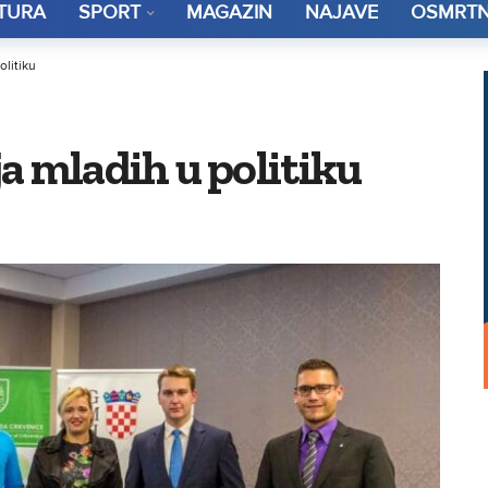
TURA
SPORT
MAGAZIN
NAJAVE
OSMRTN
olitiku
a mladih u politiku