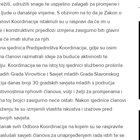
ežiti, udružiti snage te uspješno zalagati za promjene i
ljude u današnje vrijeme
.
S obzirom na to da je Zakon o
novi Koordinacije istaknuli su u raspravi da će im u
 konstruktivni prijedlozi izmjena zasigurno biti glavni
a će imati sluha za njih.
na sjednica Predsjedništva Koordinacije, gdje su osim
ma članovi razmatrali ideje za buduće aktivnosti te
iju. Koordinacija se na istoj toj sjednici službeno proširila
ladih Grada Virovitice i Savjet mladih Grada Slavonskog
ija danas broji 30 gradskih savjeta mladih s područja
ivnostima njihovih članova, volji i želji za promjenama i
na toj brojci zasigurno neće ostati. Nakon sjednice članovi
ženju te su izmjenili vlastita iskustva i izazove pred
vojih savjeta.
stanak svih Odbora Koordinacije na kojem su se raspravile
slušali savjeti članova za unaprijeđenjem rada istih te se