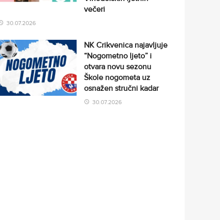
večeri
30.07.2026
NK Crikvenica najavljuje
“Nogometno ljeto” i
otvara novu sezonu
Škole nogometa uz
osnažen stručni kadar
30.07.2026