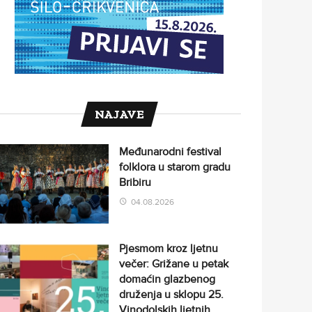
NAJAVE
Međunarodni festival
folklora u starom gradu
Bribiru
04.08.2026
Pjesmom kroz ljetnu
večer: Grižane u petak
domaćin glazbenog
druženja u sklopu 25.
Vinodolskih ljetnih