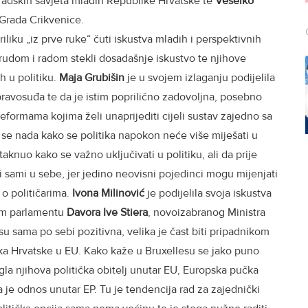
radskih savjeta mladih Republike Hrvatske te
Veselko
Grada Crikvenice.
priliku „iz prve ruke“ čuti iskustva mladih i perspektivnih
trudom i radom stekli dosadašnje iskustvo te njihove
h u politiku.
Maja
Grubišin
je u svojem izlaganju podijelila
pravosuđa te da je istim poprilično zadovoljna, posebno
reformama kojima želi unaprijediti cijeli sustav zajedno sa
se nada kako se politika napokon neće više miješati u
taknuo kako se važno uključivati u politiku, ali da prije
ti sami u sebe, jer jedino neovisni pojedinci mogu mijenjati
 o političarima.
Ivona
Milinović
je podijelila svoja iskustva
om parlamentu
Davora Ive Stiera
, novoizabranog Ministra
su sama po sebi pozitivna, velika je čast biti pripadnikom
ka Hrvatske u EU. Kako kaže u Bruxellesu se jako puno
gla njihova politička obitelj unutar EU, Europska pučka
a je odnos unutar EP. Tu je tendencija rad za zajednički