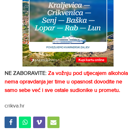
NE ZABORAVITE:
Za vožnju pod utjecajem alkohola
nema opravdanja jer time u opasnost dovodite ne
samo sebe već i sve ostale sudionike u prometu
.
crikva.hr