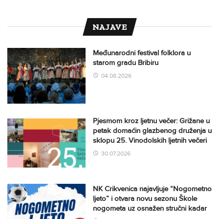
NAJAVE
Međunarodni festival folklora u
starom gradu Bribiru
04.08.2026
Pjesmom kroz ljetnu večer: Grižane u
petak domaćin glazbenog druženja u
sklopu 25. Vinodolskih ljetnih večeri
30.07.2026
NK Crikvenica najavljuje “Nogometno
ljeto” i otvara novu sezonu Škole
nogometa uz osnažen stručni kadar