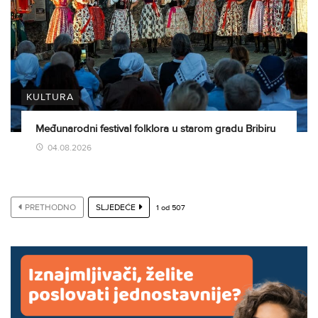
KULTURA
Međunarodni festival folklora u starom gradu Bribiru
04.08.2026
PRETHODNO
SLJEDEĆE
1
od
507