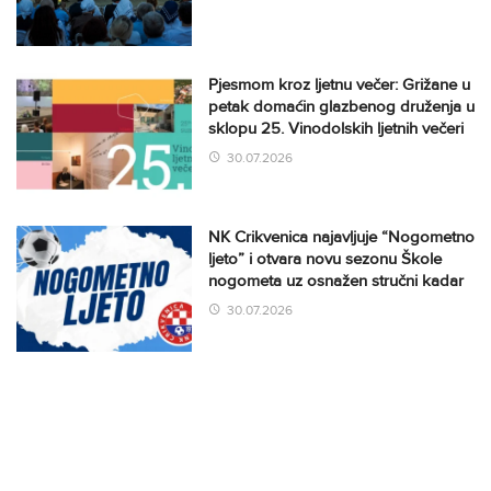
Pjesmom kroz ljetnu večer: Grižane u
petak domaćin glazbenog druženja u
sklopu 25. Vinodolskih ljetnih večeri
30.07.2026
NK Crikvenica najavljuje “Nogometno
ljeto” i otvara novu sezonu Škole
nogometa uz osnažen stručni kadar
30.07.2026