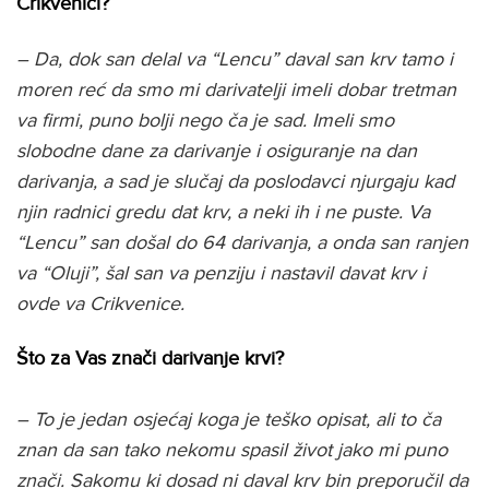
Crikvenici?
– Da, dok san delal va “Lencu” daval san krv tamo i
moren reć da smo mi darivatelji imeli dobar tretman
va firmi, puno bolji nego ča je sad. Imeli smo
slobodne dane za darivanje i osiguranje na dan
darivanja, a sad je slučaj da poslodavci njurgaju kad
njin radnici gredu dat krv, a neki ih i ne puste. Va
“Lencu” san došal do 64 darivanja, a onda san ranjen
va “Oluji”, šal san va penziju i nastavil davat krv i
ovde va Crikvenice.
Što za Vas znači darivanje krvi?
– To je jedan osjećaj koga je teško opisat, ali to ča
znan da san tako nekomu spasil život jako mi puno
znači. Sakomu ki dosad ni daval krv bin preporučil da