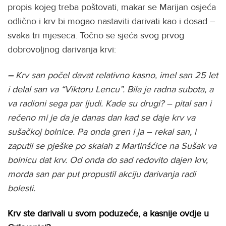
propis kojeg treba poštovati, makar se Marijan osjeća
odlično i krv bi mogao nastaviti darivati kao i dosad –
svaka tri mjeseca. Točno se sjeća svog prvog
dobrovoljnog darivanja krvi:
–
Krv san počel davat relativno kasno, imel san 25 let
i delal san va “Viktoru Lencu”. Bila je radna subota, a
va radioni sega par ljudi. Kade su drugi? – pital san i
rečeno mi je da je danas dan kad se daje krv va
sušačkoj bolnice. Pa onda gren i ja – rekal san, i
zaputil se pješke po skalah z Martinšćice na Sušak va
bolnicu dat krv. Od onda do sad redovito dajen krv,
morda san par put propustil akciju darivanja radi
bolesti.
Krv ste darivali u svom poduzeće, a kasnije ovdje u