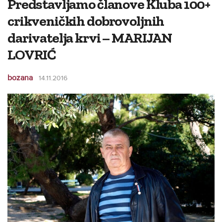
Predstavljamo članove Kluba 100+
crikveničkih dobrovoljnih
darivatelja krvi – MARIJAN
LOVRIĆ
bozana
14.11.2016