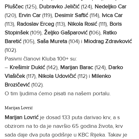
Pluščec
(125),
Dubravko Jeličić
(124),
Nedeljko Car
(120),
Ervin Car
(119),
Desimir Saftić
(114),
Ivica Car
(113),
Radoslav Erceg
(113),
Nikola Rosić
(111),
Boris
Stopinšek
(109),
Željko Gašparović (
106),
Ratko
Baretić
(105),
Saša Mureta
(104) i
Miodrag Zdravković
(102).
Pasivni članovi Kluba 100+ su:
–
Krešimir Dukić
(142),
Marijan Barac
(124),
Darko
Vlašiček
(117),
Nikola Udovičić
(112) i
Milenko
Brozičević
(102).
O tim ljudima ćemo pisati na našem portalu.
Marijan Lovrić
Marijan Lovrić
je dosad 133 puta darivao krv, a s
obzirom na to da je navršio 65 godina života, krv
sada daje dva puta godišnje u KBC Rijeka. Takav je