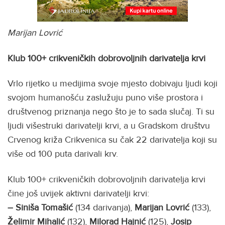
Marijan Lovrić
Klub 100+ crikveničkih dobrovoljnih darivatelja krvi
Vrlo rijetko u medijima svoje mjesto dobivaju ljudi koji
svojom humanošću zaslužuju puno više prostora i
društvenog priznanja nego što je to sada slučaj. Ti su
ljudi višestruki darivatelji krvi, a u Gradskom društvu
Crvenog križa Crikvenica su čak 22 darivatelja koji su
više od 100 puta darivali krv.
Klub 100+ crikveničkih dobrovoljnih darivatelja krvi
čine još uvijek aktivni darivatelji krvi:
– Siniša Tomašić
(134 darivanja),
Marijan Lovrić
(133),
Želimir Mihalić
(132),
Milorad Hajnić
(125),
Josip