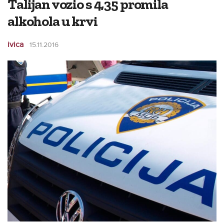
Talijan vozio s 4,35 promila
alkohola u krvi
ivica
15.11.2016