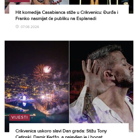
Hit komedija Casabianca stiže u Crikvenicu: Đurđa i
Franko nasmijat će publiku na Esplanadi
07.08.2026
VIJESTI
Crikvenica uskoro slavi Dan grada: Stižu Tony
Cetinski, Damir Kedžo, a najavljen je i bogat