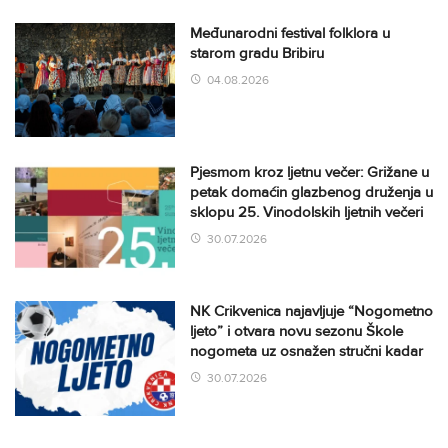
Međunarodni festival folklora u
starom gradu Bribiru
04.08.2026
Pjesmom kroz ljetnu večer: Grižane u
petak domaćin glazbenog druženja u
sklopu 25. Vinodolskih ljetnih večeri
30.07.2026
NK Crikvenica najavljuje “Nogometno
ljeto” i otvara novu sezonu Škole
nogometa uz osnažen stručni kadar
30.07.2026