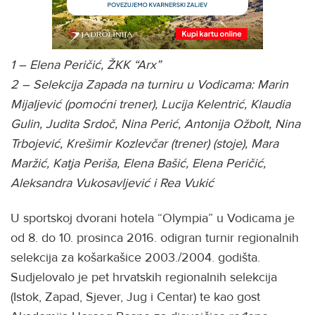
1 – Elena Peričić, ŽKK “Arx”
2 – Selekcija Zapada na turniru u Vodicama: Marin
Mijaljević (pomoćni trener), Lucija Kelentrić, Klaudia
Gulin, Judita Srdoč, Nina Perić, Antonija Ožbolt, Nina
Trbojević, Krešimir Kozlevčar (trener) (stoje), Mara
Maržić, Katja Periša, Elena Bašić, Elena Peričić,
Aleksandra Vukosavljević i Rea Vukić
U sportskoj dvorani hotela “Olympia” u Vodicama je
od 8. do 10. prosinca 2016. odigran turnir regionalnih
selekcija za košarkašice 2003./2004. godišta.
Sudjelovalo je pet hrvatskih regionalnih selekcija
(Istok, Zapad, Sjever, Jug i Centar) te kao gost