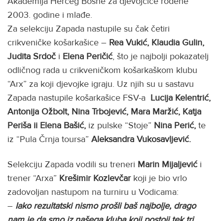
Akademija Herceg Bosne za djevojčice rođene
2003. godine i mlađe.
Za selekciju Zapada nastupile su čak četiri
crikveničke košarkašice –
Rea Vukić, Klaudia Gulin,
Judita Srdoč
i
Elena Peričić
, što je najbolji pokazatelj
odličnog rada u crikveničkom košarkaškom klubu
“Arx” za koji djevojke igraju. Uz njih su u sastavu
Zapada nastupile košarkašice FSV-a
Lucija Kelentrić,
Antonija Ožbolt, Nina Trbojević, Mara Maržić, Katja
Periša ii Elena Bašić,
iz pulske “Stoje”
Nina Perić,
te
iz “Pula Črnja toursa”
Aleksandra Vukosavljević.
Selekciju Zapada vodili su treneri
Marin Mijaljević
i
trener “Arxa”
Krešimir Kozlevčar
koji je bio vrlo
zadovoljan nastupom na turniru u Vodicama:
–
Iako rezultatski nismo prošli baš najbolje, drago
nam je da smo iz našega kluba koji postoji tek tri