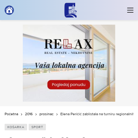
Početna
2016
prosinac
Elena Peričić zablistala na turniru regionalnih 
KOŠARKA
SPORT