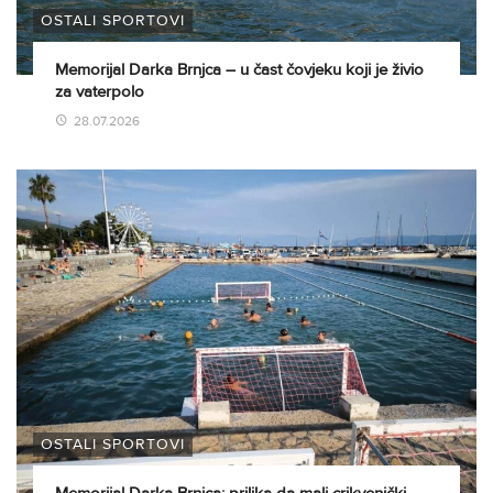
OSTALI SPORTOVI
Memorijal Darka Brnjca – u čast čovjeku koji je živio
za vaterpolo
28.07.2026
OSTALI SPORTOVI
Memorijal Darka Brnjca: prilika da mali crikvenički