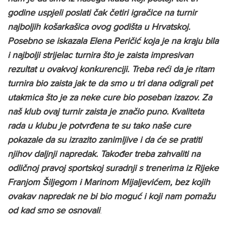
godine uspjeli poslati čak četiri igračice na turnir
najboljih košarkašica ovog godišta u Hrvatskoj.
Posebno se iskazala Elena Peričić koja je na kraju bila
i najbolji strijelac turnira što je zaista impresivan
rezultat u ovakvoj konkurenciji. Treba reći da je ritam
turnira bio zaista jak te da smo u tri dana odigrali pet
utakmica što je za neke cure bio poseban izazov. Za
naš klub ovaj turnir zaista je značio puno. Kvaliteta
rada u klubu je potvrđena te su tako naše cure
pokazale da su izrazito zanimljive i da će se pratiti
njihov daljnji napredak. Također treba zahvaliti na
odličnoj pravoj sportskoj suradnji s trenerima iz Rijeke
Franjom Šiljegom i Marinom Mijaljevićem, bez kojih
ovakav napredak ne bi bio moguć i koji nam pomažu
od kad smo se osnovali
.