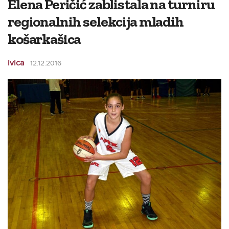
Elena Peričić zablistala na turniru
regionalnih selekcija mladih
košarkašica
ivica
12.12.2016