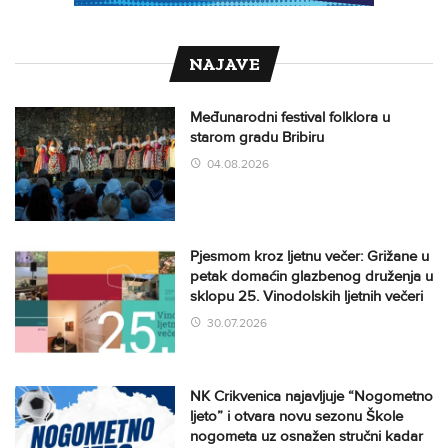
NAJAVE
Međunarodni festival folklora u
starom gradu Bribiru
04.08.2026
Pjesmom kroz ljetnu večer: Grižane u
petak domaćin glazbenog druženja u
sklopu 25. Vinodolskih ljetnih večeri
30.07.2026
NK Crikvenica najavljuje “Nogometno
ljeto” i otvara novu sezonu Škole
nogometa uz osnažen stručni kadar