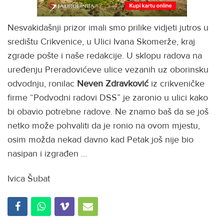
Nesvakidašnji prizor imali smo prilike vidjeti jutros u
središtu Crikvenice, u Ulici Ivana Skomerže, kraj
zgrade pošte i naše redakcije. U sklopu radova na
uređenju Preradovićeve ulice vezanih uz oborinsku
odvodnju, ronilac
Neven Zdravković
iz crikveničke
firme “Podvodni radovi DSS” je zaronio u ulici kako
bi obavio potrebne radove. Ne znamo baš da se još
netko može pohvaliti da je ronio na ovom mjestu,
osim možda nekad davno kad Petak još nije bio
nasipan i izgrađen …
Ivica Šubat