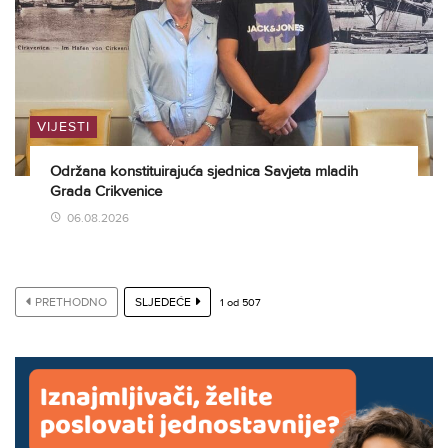
VIJESTI
Održana konstituirajuća sjednica Savjeta mladih
Grada Crikvenice
06.08.2026
PRETHODNO
SLJEDEĆE
1
od
507