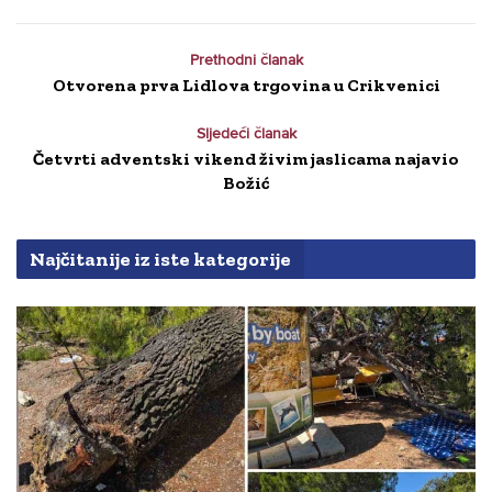
Prethodni članak
Otvorena prva Lidlova trgovina u Crikvenici
Sljedeći članak
Četvrti adventski vikend živim jaslicama najavio
Božić
Najčitanije iz iste kategorije