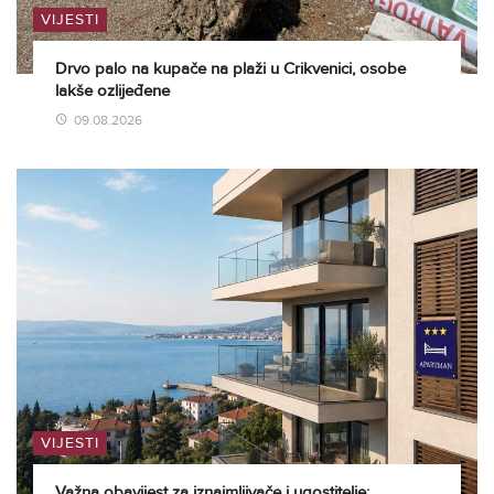
VIJESTI
Drvo palo na kupače na plaži u Crikvenici, osobe
lakše ozlijeđene
09.08.2026
VIJESTI
Važna obavijest za iznajmljivače i ugostitelje: