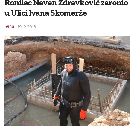
Ronilac Neven Zdravković zaronio
u Ulici Ivana Skomerže
ivica
19.12.2016