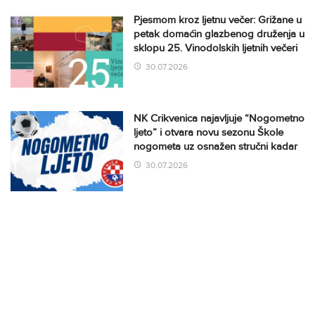
Pjesmom kroz ljetnu večer: Grižane u
petak domaćin glazbenog druženja u
sklopu 25. Vinodolskih ljetnih večeri
30.07.2026
NK Crikvenica najavljuje “Nogometno
ljeto” i otvara novu sezonu Škole
nogometa uz osnažen stručni kadar
30.07.2026