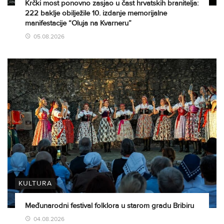
Krčki most ponovno zasjao u čast hrvatskih branitelja:
222 baklje obilježile 10. izdanje memorijalne
manifestacije “Oluja na Kvarneru”
05.08.2026
KULTURA
Međunarodni festival folklora u starom gradu Bribiru
04.08.2026