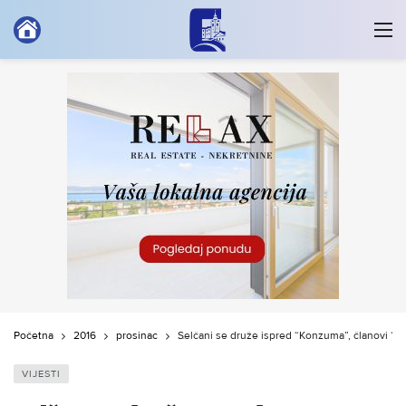
Početna
2016
prosinac
Selčani se druže ispred “Konzuma”, članovi “Osli
VIJESTI