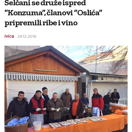
Selčani se druže ispred
“Konzuma”, članovi “Oslića”
pripremili ribe i vino
ivica
24.12.2016