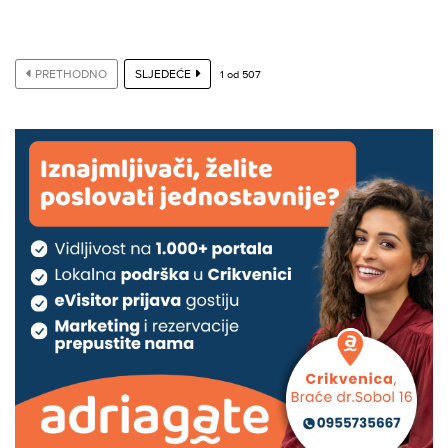
PRETHODNO
SLJEDEĆE
1
od
507