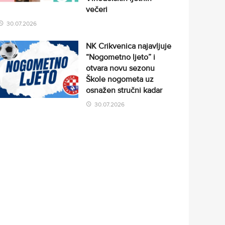
večeri
30.07.2026
NK Crikvenica najavljuje
“Nogometno ljeto” i
otvara novu sezonu
Škole nogometa uz
osnažen stručni kadar
30.07.2026