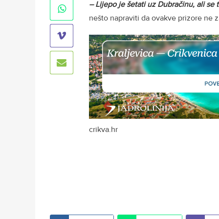
– Lijepo je šetati uz Dubračinu, ali se
nešto napraviti da ovakve prizore ne za
crikva.hr