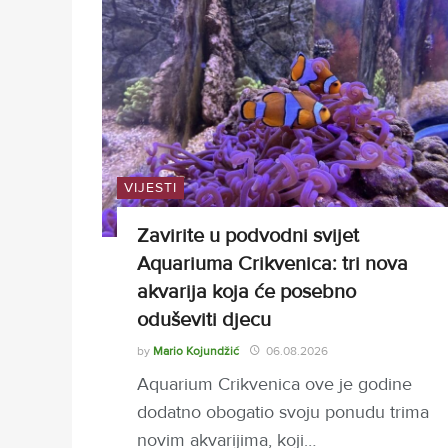
VIJESTI
Zavirite u podvodni svijet
Aquariuma Crikvenica: tri nova
akvarija koja će posebno
oduševiti djecu
by
Mario Kojundžić
06.08.2026
Aquarium Crikvenica ove je godine
dodatno obogatio svoju ponudu trima
novim akvarijima, koji…