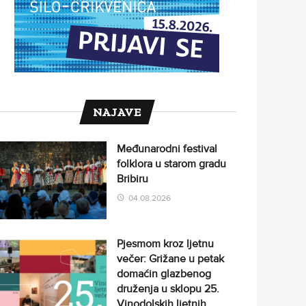
NAJAVE
Međunarodni festival
folklora u starom gradu
Bribiru
04.08.2026
Pjesmom kroz ljetnu
večer: Grižane u petak
domaćin glazbenog
druženja u sklopu 25.
Vinodolskih ljetnih