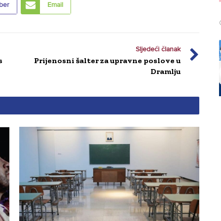
ber
Email
Sljedeći članak
s
Prijenosni šalter za upravne poslove u
Dramlju