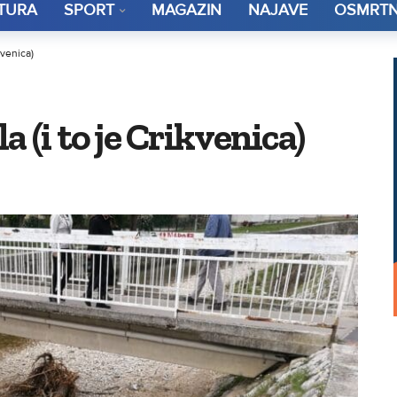
TURA
SPORT
MAGAZIN
NAJAVE
OSMRTN
kvenica)
 (i to je Crikvenica)