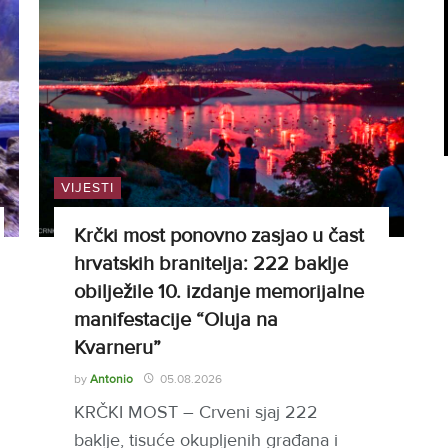
VIJESTI
Krčki most ponovno zasjao u čast
hrvatskih branitelja: 222 baklje
obilježile 10. izdanje memorijalne
manifestacije “Oluja na
Kvarneru”
by
Antonio
05.08.2026
KRČKI MOST – Crveni sjaj 222
baklje, tisuće okupljenih građana i