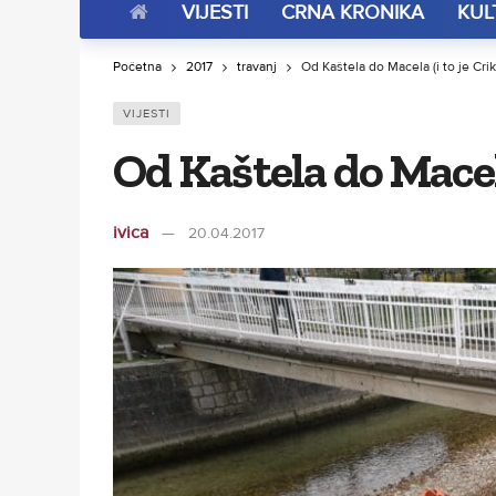
VIJESTI
CRNA KRONIKA
KUL
Početna
2017
travanj
Od Kaštela do Macela (i to je Cri
VIJESTI
Od Kaštela do Macela
ivica
20.04.2017