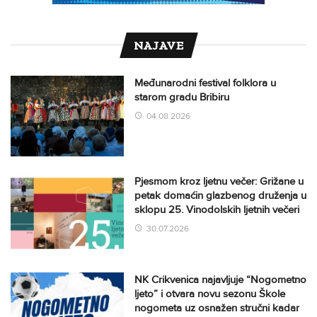
NAJAVE
Međunarodni festival folklora u
starom gradu Bribiru
04.08.2026
Pjesmom kroz ljetnu večer: Grižane u
petak domaćin glazbenog druženja u
sklopu 25. Vinodolskih ljetnih večeri
30.07.2026
NK Crikvenica najavljuje “Nogometno
ljeto” i otvara novu sezonu Škole
nogometa uz osnažen stručni kadar