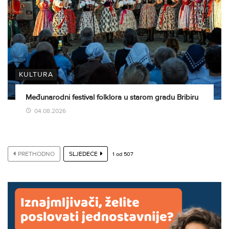
KULTURA
Međunarodni festival folklora u starom gradu Bribiru
04.08.2026
PRETHODNO
SLJEDEĆE
1
od
507