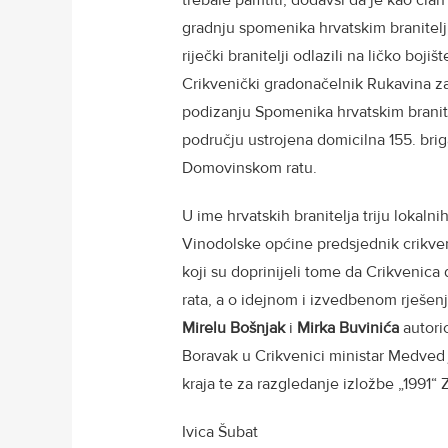
trebale pamtiti, dodavši da je kao član
gradnju spomenika hrvatskim branitelji
riječki branitelji odlazili na ličko bojišt
Crikvenički gradonačelnik Rukavina za
podizanju Spomenika hrvatskim branitel
području ustrojena domicilna 155. brig
Domovinskom ratu.
U ime hrvatskih branitelja triju lokal
Vinodolske općine predsjednik crikv
koji su doprinijeli tome da Crikvenic
rata, a o idejnom i izvedbenom rješen
Mirelu Bošnjak
i
Mirka Buvinića
autori
Boravak u Crikvenici ministar Medved j
kraja te za razgledanje izložbe „1991“
Ivica Šubat