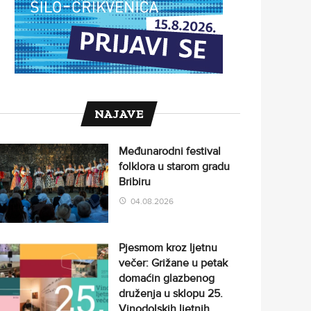
NAJAVE
Međunarodni festival
folklora u starom gradu
Bribiru
04.08.2026
Pjesmom kroz ljetnu
večer: Grižane u petak
domaćin glazbenog
druženja u sklopu 25.
Vinodolskih ljetnih