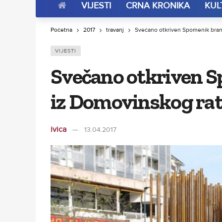
VIJESTI
CRNA KRONIKA
KUL
Početna
2017
travanj
Svečano otkriven Spomenik brani
VIJESTI
Svečano otkriven S
iz Domovinskog ra
ivica
13.04.2017