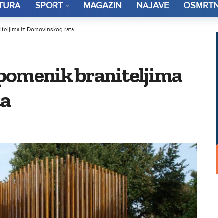
TURA
SPORT
MAGAZIN
NAJAVE
OSMRTN
teljima iz Domovinskog rata
pomenik braniteljima
ta