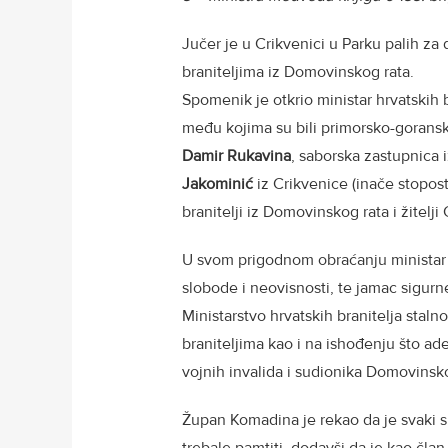
Jučer je u Crikvenici u Parku palih 
braniteljima iz Domovinskog rata.
Spomenik je otkrio ministar hrvatskih 
među kojima su bili primorsko-gorans
Damir Rukavina
, saborska zastupnica
Jakominić
iz Crikvenice (inače stopos
branitelji iz Domovinskog rata i žitelji
U svom prigodnom obraćanju ministar M
slobode i neovisnosti, te jamac sigur
Ministarstvo hrvatskih branitelja stal
braniteljima kao i na ishođenju što ade
vojnih invalida i sudionika Domovinsko
Župan Komadina je rekao da je svaki 