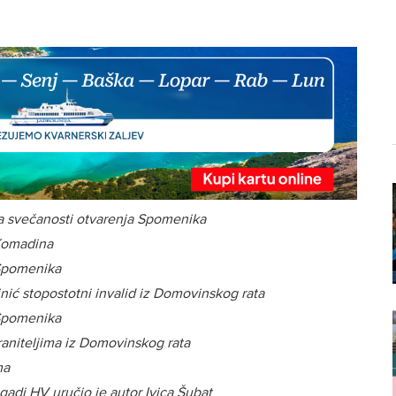
na svečanosti otvarenja Spomenika
 Komadina
 Spomenika
nić stopostotni invalid iz Domovinskog rata
 Spomenika
aniteljima iz Domovinskog rata
ma
gadi HV uručio je autor Ivica Šubat