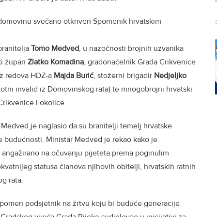
za domovinu svečano otkriven Spomenik hrvatskim
branitelja
Tomo Medved
, u nazočnosti brojnih uzvanika
ki župan
Zlatko Komadina
, gradonačelnik Grada Crikvenice
 iz redova HDZ-a
Majda Burić
, stožerni brigadir
Nedjeljko
totni invalid iz Domovinskog rata) te mnogobrojni hrvatski
 Crikvenice i okolice.
edved je naglasio da su branitelji temelj hrvatske
ne budućnosti. Ministar Medved je rekao kako je
no angažirano na očuvanju pijeteta prema poginulim
kvatnijeg statusa članova njihovih obitelji, hrvatskih ratnih
g rata.
spomen podsjetnik na žrtvu koju bi buduće generacije