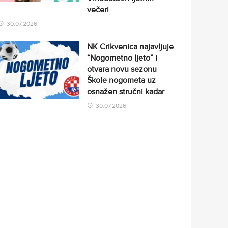
večeri
30.07.2026
NK Crikvenica najavljuje
“Nogometno ljeto” i
otvara novu sezonu
Škole nogometa uz
osnažen stručni kadar
30.07.2026