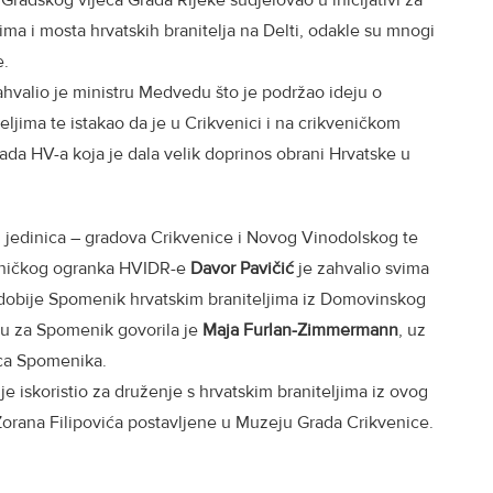
 Gradskog vijeća Grada Rijeke sudjelovao u inicijativi za
ma i mosta hrvatskih branitelja na Delti, odakle su mnogi
e.
hvalio je ministru Medvedu što je podržao ideju o
jima te istakao da je u Crikvenici i na crikveničkom
ada HV-a koja je dala velik doprinos obrani Hrvatske u
nih jedinica – gradova Crikvenice i Novog Vinodolskog te
eničkog ogranka HVIDR-e
Davor Pavičić
je zahvalio svima
a dobije Spomenik hrvatskim braniteljima iz Domovinskog
ju za Spomenik govorila je
Maja Furlan-Zimmermann
, uz
ca Spomenika.
e iskoristio za druženje s hrvatskim braniteljima iz ovog
 Zorana Filipovića postavljene u Muzeju Grada Crikvenice.