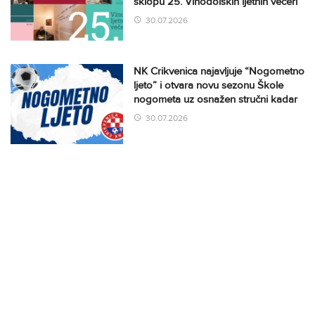
sklopu 25. Vinodolskih ljetnih večeri
30.07.2026
NK Crikvenica najavljuje “Nogometno
ljeto” i otvara novu sezonu Škole
nogometa uz osnažen stručni kadar
30.07.2026