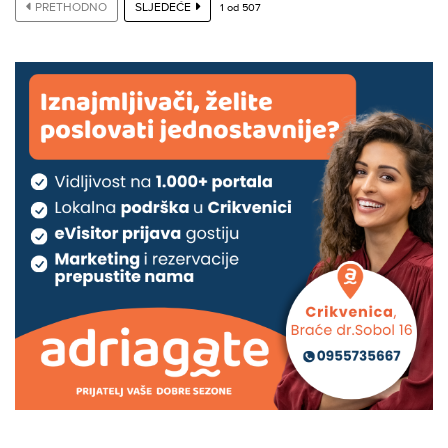
PRETHODNO
SLJEDEĆE
1
od
507