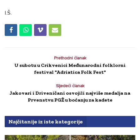
I.Š.
Prethodni članak
U subotu u Crikvenici Međunarodni folklorni
festival "Adriatica Folk Fest"
Sljedeći članak
Jakovari i Driveničani osvojili najviše medalja na
Prvenstvu PGŽ u boćanju za kadete
Najčitanije iz iste kategorije