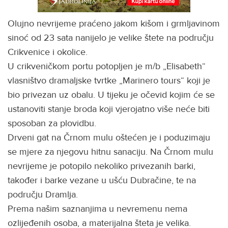
Olujno nevrijeme praćeno jakom kišom i grmljavinom
sinoć od 23 sata nanijelo je velike štete na području
Crikvenice i okolice.
U crikveničkom portu potopljen je m/b „Elisabeth“
vlasništvo dramaljske tvrtke „Marinero tours“ koji je
bio privezan uz obalu. U tijeku je očevid kojim će se
ustanoviti stanje broda koji vjerojatno više neće biti
sposoban za plovidbu.
Drveni gat na Črnom mulu oštećen je i poduzimaju
se mjere za njegovu hitnu sanaciju. Na Črnom mulu
nevrijeme je potopilo nekoliko privezanih barki,
također i barke vezane u ušću Dubračine, te na
području Dramlja.
Prema našim saznanjima u nevremenu nema
ozlijeđenih osoba, a materijalna šteta je velika.