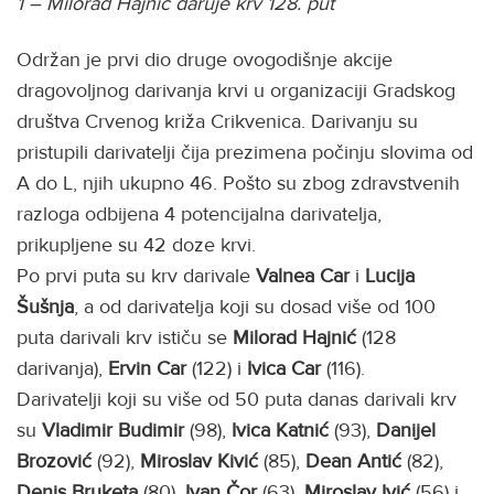
1 – Milorad Hajnić daruje krv 128. put
Održan je prvi dio druge ovogodišnje akcije
dragovoljnog darivanja krvi u organizaciji Gradskog
društva Crvenog križa Crikvenica. Darivanju su
pristupili darivatelji čija prezimena počinju slovima od
A do L, njih ukupno 46. Pošto su zbog zdravstvenih
razloga odbijena 4 potencijalna darivatelja,
prikupljene su 42 doze krvi.
Po prvi puta su krv darivale
Valnea Car
i
Lucija
Šušnja
, a od darivatelja koji su dosad više od 100
puta darivali krv ističu se
Milorad Hajnić
(128
darivanja),
Ervin Car
(122) i
Ivica Car
(116).
Darivatelji koji su više od 50 puta danas darivali krv
su
Vladimir Budimir
(98),
Ivica Katnić
(93),
Danijel
Brozović
(92),
Miroslav Kivić
(85),
Dean Antić
(82),
Denis Bruketa
(80),
Ivan Čor
(63),
Miroslav Ivić
(56) i