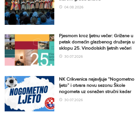
04.08.2026
Pjesmom kroz ljetnu večer: Grižane u
petak domaćin glazbenog druženja u
sklopu 25. Vinodolskih ljetnih večeri
30.07.2026
NK Crikvenica najavljuje “Nogometno
ljeto” i otvara novu sezonu Škole
nogometa uz osnažen stručni kadar
30.07.2026