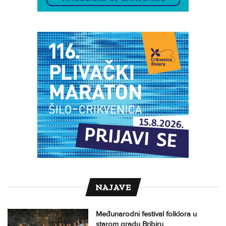
NAJAVE
Međunarodni festival folklora u
starom gradu Bribiru