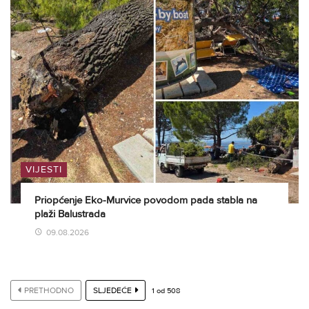
VIJESTI
Priopćenje Eko-Murvice povodom pada stabla na
plaži Balustrada
09.08.2026
PRETHODNO
SLJEDEĆE
1
od
508