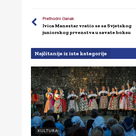
Prethodni članak
Ivica Manestar vratio se sa Svjetskog
juniorskog prvenstva u savate boksu
Najčitanije iz iste kategorije
KULTURA