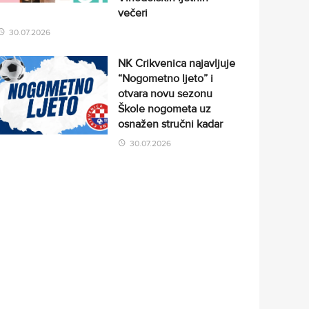
večeri
30.07.2026
NK Crikvenica najavljuje
“Nogometno ljeto” i
otvara novu sezonu
Škole nogometa uz
osnažen stručni kadar
30.07.2026