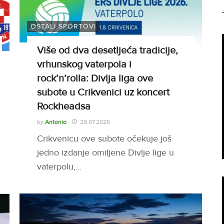
OSTALI SPORTOVI
Više od dva desetljeća tradicije,
vrhunskog vaterpola i
rock’n’rolla: Divlja liga ove
subote u Crikvenici uz koncert
Rockheadsa
by
Antonio
29.07.2026
Crikvenicu ove subote očekuje još
jedno izdanje omiljene Divlje lige u
vaterpolu,…