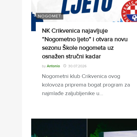
NOGOMET
NK Crikvenica najavljuje
“Nogometno ljeto” i otvara novu
sezonu Škole nogometa uz
osnažen stručni kadar
by
Antonio
30.07.2026
Nogometni klub Crikvenica ovog
kolovoza priprema bogat program za
najmlađe zaljubljenike u…