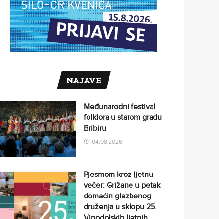
NAJAVE
Međunarodni festival
folklora u starom gradu
Bribiru
04.08.2026
Pjesmom kroz ljetnu
večer: Grižane u petak
domaćin glazbenog
druženja u sklopu 25.
Vinodolskih ljetnih