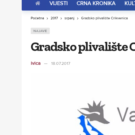
VIJESTI
CRNA KRONIKA
KUL
Početna
2017
srpanj
Gradsko plivalište Crikvenica
NAJAVE
Gradsko plivalište 
ivica
18.07.2017