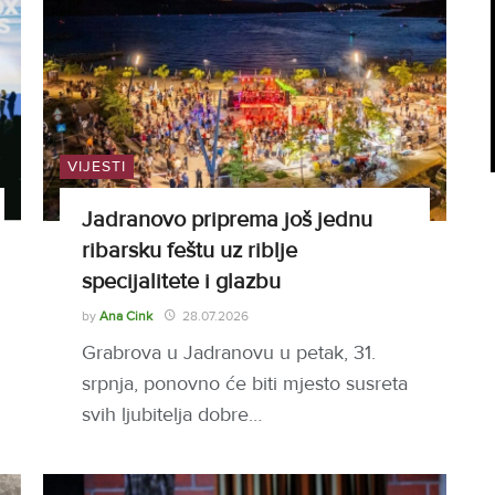
VIJESTI
Jadranovo priprema još jednu
ribarsku feštu uz riblje
specijalitete i glazbu
by
Ana Cink
28.07.2026
Grabrova u Jadranovu u petak, 31.
srpnja, ponovno će biti mjesto susreta
svih ljubitelja dobre…