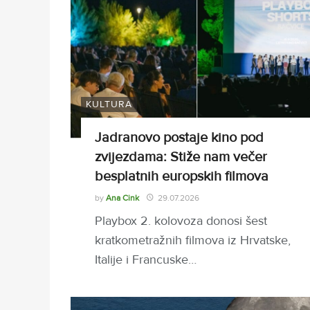
KULTURA
Jadranovo postaje kino pod
zvijezdama: Stiže nam večer
besplatnih europskih filmova
by
Ana Cink
29.07.2026
Playbox 2. kolovoza donosi šest
kratkometražnih filmova iz Hrvatske,
Italije i Francuske…