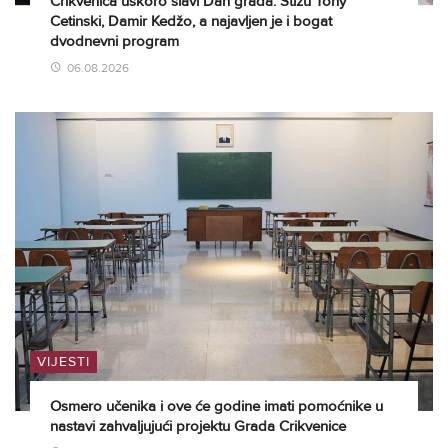
Crikvenica uskoro slavi Dan grada: Stižu Tony
Cetinski, Damir Kedžo, a najavljen je i bogat
dvodnevni program
06.08.2026
VIJESTI
Osmero učenika i ove će godine imati pomoćnike u
nastavi zahvaljujući projektu Grada Crikvenice