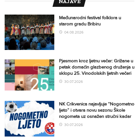
NAJAVE
Međunarodni festival folklora u
starom gradu Bribiru
04.08.2026
Pjesmom kroz ljetnu večer: Grižane u
petak domaćin glazbenog druženja u
sklopu 25. Vinodolskih ljetnih večeri
30.07.2026
NK Crikvenica najavljuje “Nogometno
ljeto” i otvara novu sezonu Škole
nogometa uz osnažen stručni kadar
30.07.2026