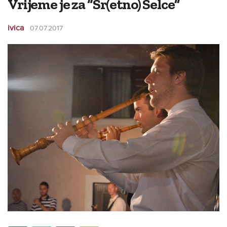
Vrijeme je za “Sr(etno) Selce”
ivica
07.07.2017