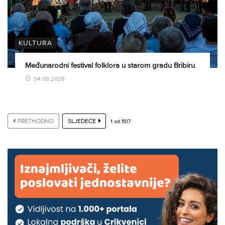
KULTURA
Međunarodni festival folklora u starom gradu Bribiru
04.08.2026
PRETHODNO
SLJEDEĆE
1
od
507