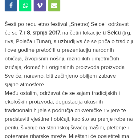
Šesti po redu etno festival „Sr(etno) Selce“ održavat
će se
7. i 8.
srpnja
2017.
na četiri lokacije
u Selcu
(trg,
riva, Polača i Tunar), a uzbudljiva će se priča o tradiciji
i ove godine pretočiti u prezentaciju narodnih
običaja, živopisnih nošnji, raznolikih umjetničkih
izričaja, domaćih i originalnih proizvoda proizvoda.
Sve će, naravno, biti začinjeno obiljem zabave i
sjajne atmosfere.
Među ostalim, održavat će se sajam tradicijskih i
ekoloških proizvoda, degustacija ukusnih
tradicionalnih jela s područja crikveničke rivijere te
predstaviti vještine i običaji, kao što su pranje robe na
perilu, šivanje na starinskoj šivaćoj mašini, pletenje i
potezanje ribarske mreže. Mještani će posjetiteljima