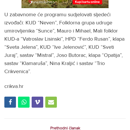
U zabavnome će programu sudjelovati sljedeći
izvođači: KUD “Neven”, Folklorna grupa udruge
umirovljenika “Sunce”, Mauro i Mihael, Mali folklor
KUD-a “Vatroslav Lisinski”, HPD “Ferdo Rusan”, klapa
“Sveta Jelena”, KUD “Ive Jelenović”, KUD “Sveti
Juraj”, sastav “Mistral”, Joso Butorac, klapa “Opatija”,
sastav “Klamaruša”, Nina Kraljić i sastav “Trio
Crikvenica”.
crikva.hr
Prethodni članak