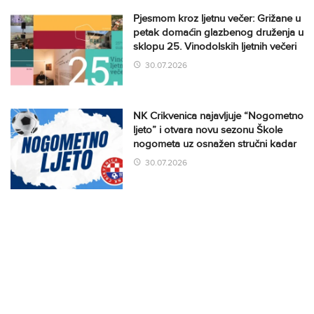
Pjesmom kroz ljetnu večer: Grižane u
petak domaćin glazbenog druženja u
sklopu 25. Vinodolskih ljetnih večeri
30.07.2026
NK Crikvenica najavljuje “Nogometno
ljeto” i otvara novu sezonu Škole
nogometa uz osnažen stručni kadar
30.07.2026