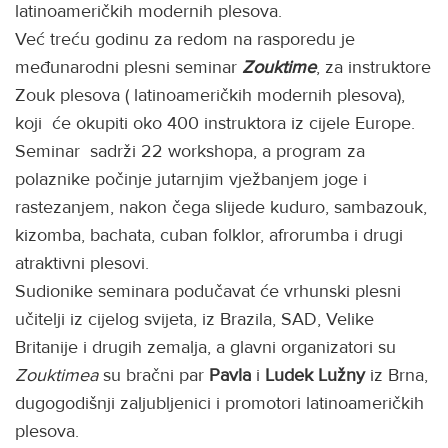
latinoameričkih modernih plesova.
Već treću godinu za redom na rasporedu je
međunarodni plesni seminar
Zouktime
, za instruktore
Zouk plesova ( latinoameričkih modernih plesova),
koji će okupiti oko 400 instruktora iz cijele Europe.
Seminar sadrži 22 workshopa, a program za
polaznike počinje jutarnjim vježbanjem joge i
rastezanjem, nakon čega slijede kuduro, sambazouk,
kizomba, bachata, cuban folklor, afrorumba i drugi
atraktivni plesovi.
Sudionike seminara podučavat će vrhunski plesni
učitelji iz cijelog svijeta, iz Brazila, SAD, Velike
Britanije i drugih zemalja, a glavni organizatori su
Zouktimea
su bračni par
Pavla
i
Ludek Lužny
iz Brna,
dugogodišnji zaljubljenici i promotori latinoameričkih
plesova.