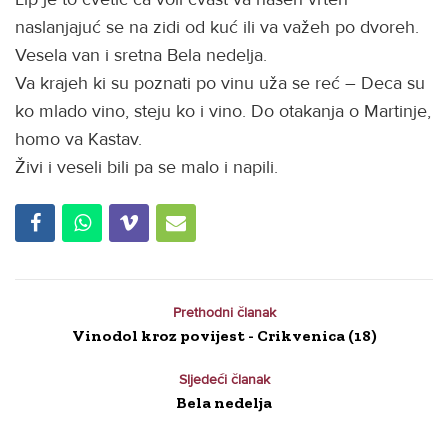
naslanjajuć se na zidi od kuć ili va važeh po dvoreh.
Vesela van i sretna Bela nedelja.
Va krajeh ki su poznati po vinu uža se reć – Deca su
ko mlado vino, steju ko i vino. Do otakanja o Martinje,
homo va Kastav.
Živi i veseli bili pa se malo i napili.
Prethodni članak
Vinodol kroz povijest - Crikvenica (18)
Sljedeći članak
Bela nedelja