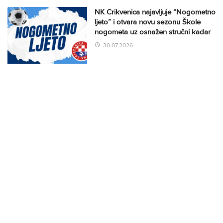
NK Crikvenica najavljuje “Nogometno
ljeto” i otvara novu sezonu Škole
nogometa uz osnažen stručni kadar
30.07.2026