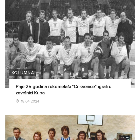
KOLUMNA
Prije 25 godina rukometaši “Crikvenice” igrali u
završnici Kupa
18.04.2024