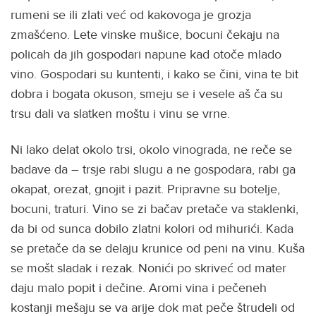
rumeni se ili zlati već od kakovoga je grozja
zmašćeno. Lete vinske mušice, bocuni čekaju na
policah da jih gospodari napune kad otoče mlado
vino. Gospodari su kuntenti, i kako se čini, vina te bit
dobra i bogata okuson, smeju se i vesele aš ča su
trsu dali va slatken moštu i vinu se vrne.
Ni lako delat okolo trsi, okolo vinograda, ne reče se
badave da – trsje rabi slugu a ne gospodara, rabi ga
okapat, orezat, gnojit i pazit. Pripravne su botelje,
bocuni, traturi. Vino se zi bačav pretače va staklenki,
da bi od sunca dobilo zlatni kolori od mihurići. Kada
se pretače da se delaju krunice od peni na vinu. Kuša
se mošt sladak i rezak. Nonići po skriveć od mater
daju malo popit i dečine. Aromi vina i pečeneh
kostanji mešaju se va arije dok mat peče štrudeli od