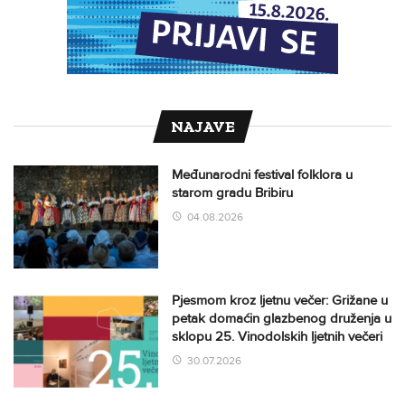
NAJAVE
Međunarodni festival folklora u
starom gradu Bribiru
04.08.2026
Pjesmom kroz ljetnu večer: Grižane u
petak domaćin glazbenog druženja u
sklopu 25. Vinodolskih ljetnih večeri
30.07.2026