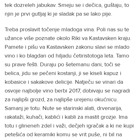
tek dozreleh jabukav. Smeju se i dečica, guštaju, to
njin je prvi gutljaj ki je sladak pa se lako pije.
Treba proslavit točenje mladoga vina. Poli nas su te
užance više poznate okolo Riki va Kastavsken kraju.
Pamete i pišu va Kastavsken zakonu slavi se mlado
vino i ko blagdan od hiljadu četiristotoga leta. Tamo
su prave fešti. Duraju po šetemanu dani, toči se
belica, jidu se pečeni kostanji, ji se kiseli kapuz i
kobasice i sakakove delicije. Natječu se vinari da
osvoje najbolje vino berbi 2017, dobivaju se nagradi
za najlipši grozd, za najlipše urejenu okućnicu.
Samanj je totu. Nute se starinski alati, drvenarija,
rakataži, kuhači, kablići i kabli za mastit grozje. Ima
totu i glineneh zdel i važi, dečjeh igračak a ki ne kupi
petešića od keramiki komu se vrit puše, ni bil na