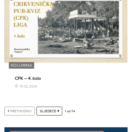
KOLUMNA
CPK – 4. kolo
15.02.2024
PRETHODNO
SLJEDEĆE
1
od
74