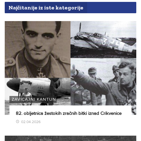
Najčitanije iz iste kategorije
ZAVIČAJNI KANTUN
82. obljetnica žestokih zračnih bitki iznad Crikvenice
02.04.2026