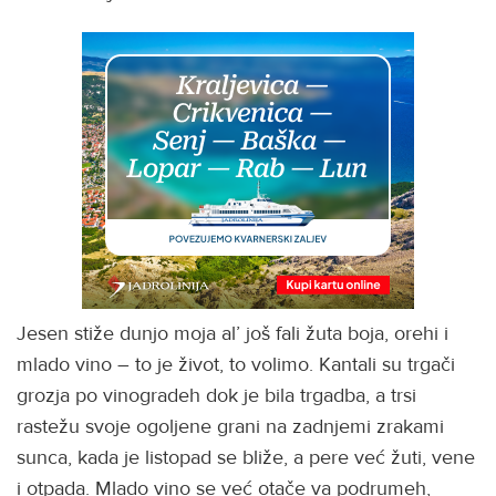
Jesen stiže dunjo moja al’ još fali žuta boja, orehi i
mlado vino – to je život, to volimo. Kantali su trgači
grozja po vinogradeh dok je bila trgadba, a trsi
rastežu svoje ogoljene grani na zadnjemi zrakami
sunca, kada je listopad se bliže, a pere već žuti, vene
i otpada. Mlado vino se već otače va podrumeh,