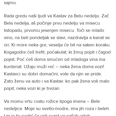
sajmu.
Rada gredu naši ljudi va Kastav za Belu nedelju. Zač
Bela nedelja, aš počinje prvu nedelju va misecu
listopadu, prvomu jesenjen misecu. Toči se mlado
vino, na beli pondeljak se slavi, nazdravlja a kanat se
ori. Ki more neka gre, veselja će bit na saken koraku.
Kogagodre ćeš trefit, poćakulat, ki žmuj popit i čagod
pojist. Poć ćeš doma smućen od mladoga vina ma
kuntenat. Užaju muži reć – neka žena doma vozi!
Kastavci su dobri domaćini, vole da njin se pride.
Zato ženu va auto i va Kastav. ko pak žena voli malo
popit, neka vozi ki je trezan.
Va momu vrtu cvatu rožice lipoga imena – Bele
nedeljice. Moje su svetlo-modre, ima jih roza i beleh.
Lip je to cvetić ča voli cvast va našeh vrteh