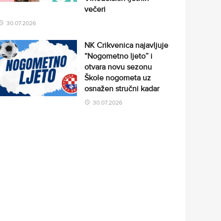
večeri
30.07.2026
NK Crikvenica najavljuje
“Nogometno ljeto” i
otvara novu sezonu
Škole nogometa uz
osnažen stručni kadar
30.07.2026