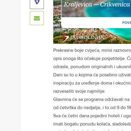
Prekrasne boje cvijeća, mirisi raznovrs
opis onoga što očekuje posjetitelje. 
odrasle, ponudom originalnih i ukusnih 
Dani su to u kojima će posebno uživati lj
inspiraciju za uređenje doma i okućnic
razveseliti svoje najmilije.
Glavnina će se programa održavati na 
od četvrtka do nedjelje, i to od 9 do 19 
Sva će četiri dana pojedini hoteli i ugo
imati bogatu ponudu kolača, sladoleda i 