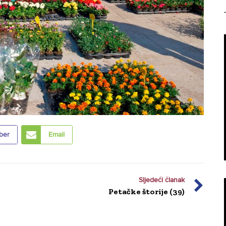
ber
Email
Sljedeći članak
Petačke štorije (39)