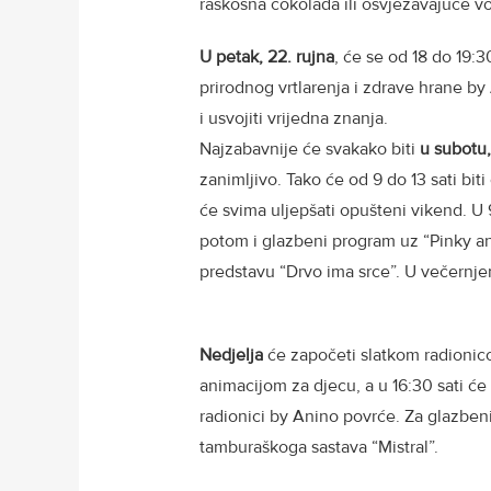
raskošna čokolada ili osvježavajuće 
U petak, 22. rujna
, će se od 18 do 19:3
prirodnog vrtlarenja i zdrave hrane b
i usvojiti vrijedna znanja.
Najzabavnije će svakako biti
u subotu,
zanimljivo. Tako će od 9 do 13 sati biti
će svima uljepšati opušteni vikend. U 9
potom i glazbeni program uz “Pinky an
predstavu “Drvo ima srce”. U večernje
Nedjelja
će započeti slatkom radionico
animacijom za djecu, a u 16:30 sati će 
radionici by Anino povrće. Za glazbeni
tamburaškoga sastava “Mistral”.