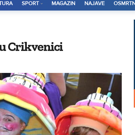
TURA
SPORT
MAGAZIN
NAJAVE
OSMRTN
 u Crikvenici