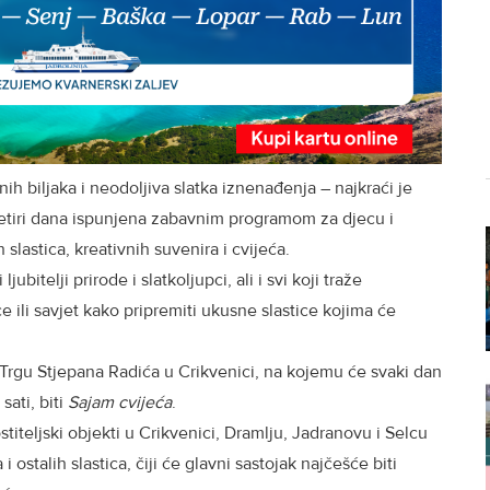
nih biljaka i neodoljiva slatka iznenađenja – najkraći je
Četiri dana ispunjena zabavnim programom za djecu i
slastica, kreativnih suvenira i cvijeća.
ubitelji prirode i slatkoljupci, ali i svi koji traže
e ili savjet kako pripremiti ukusne slastice kojima će
Trgu Stjepana Radića u Crikvenici, na kojemu će svaki dan
sati, biti
Sajam cvijeća
.
stiteljski objekti u Crikvenici, Dramlju, Jadranovu i Selcu
ostalih slastica, čiji će glavni sastojak najčešće biti