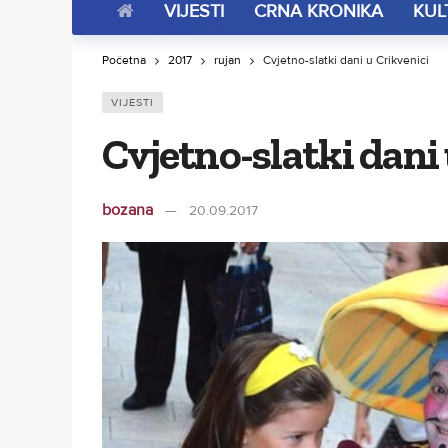
VIJESTI
CRNA KRONIKA
KUL
Početna
2017
rujan
Cvjetno-slatki dani u Crikvenici
VIJESTI
Cvjetno-slatki dani
bozana
20.09.2017