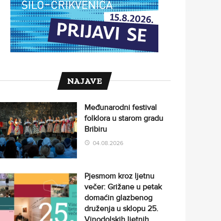
NAJAVE
Međunarodni festival
folklora u starom gradu
Bribiru
04.08.2026
Pjesmom kroz ljetnu
večer: Grižane u petak
domaćin glazbenog
druženja u sklopu 25.
Vinodolskih ljetnih