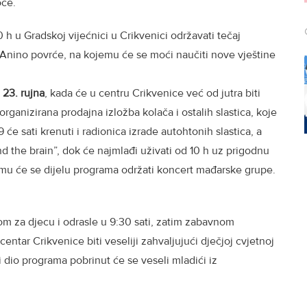
voće.
0 h u Gradskoj vijećnici u Crikvenici održavati tečaj
y Anino povrće, na kojemu će se moći naučiti nove vještine
 23. rujna
, kada će u centru Crikvenice već od jutra biti
 organizirana prodajna izložba kolača i ostalih slastica, koje
 će sati krenuti i radionica izrade autohtonih slastica, a
d the brain”, dok će najmlađi uživati od 10 h uz prigodnu
mu će se dijelu programa održati koncert mađarske grupe.
m za djecu i odrasle u 9:30 sati, zatim zabavnom
centar Crikvenice biti veseliji zahvaljujući dječjoj cvjetnoj
 dio programa pobrinut će se veseli mladići iz