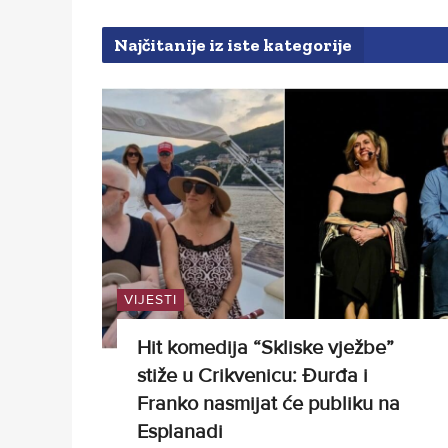
Najčitanije iz iste kategorije
VIJESTI
Hit komedija “Skliske vježbe”
stiže u Crikvenicu: Đurđa i
Franko nasmijat će publiku na
Esplanadi