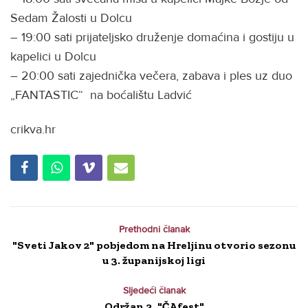
Sedam Žalosti u Dolcu
– 19:00 sati prijateljsko druženje domaćina i gostiju u
kapelici u Dolcu
– 20:00 sati zajednička večera, zabava i ples uz duo
„FANTASTIC“ na boćalištu Ladvić
crikva.hr
Prethodni članak
"Sveti Jakov 2" pobjedom na Hreljinu otvorio sezonu
u 3. županijskoj ligi
Sljedeći članak
Održan 3. "ČAfest"