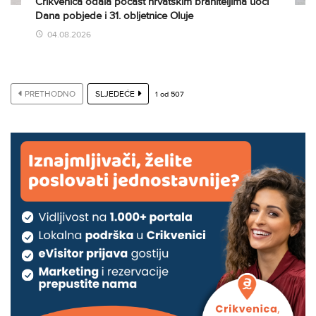
Crikvenica odala počast hrvatskim braniteljima uoči
Dana pobjede i 31. obljetnice Oluje
04.08.2026
PRETHODNO
SLJEDEĆE
1
od
507