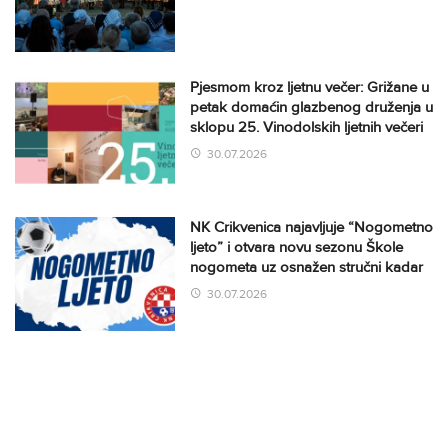
Pjesmom kroz ljetnu večer: Grižane u
petak domaćin glazbenog druženja u
sklopu 25. Vinodolskih ljetnih večeri
30.07.2026
NK Crikvenica najavljuje “Nogometno
ljeto” i otvara novu sezonu Škole
nogometa uz osnažen stručni kadar
30.07.2026