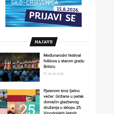
NAJAVE
Međunarodni festival
folklora u starom gradu
Bribiru
04.08.2026
Pjesmom kroz ljetnu
večer: Grižane u petak
domaćin glazbenog
druženja u sklopu 25.
Vinodolskih ljetnih