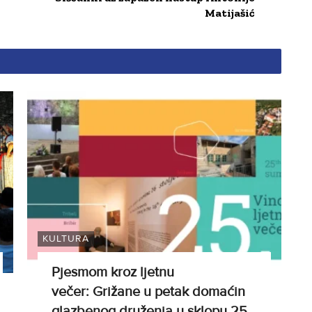
Matijašić
KULTURA
Pjesmom kroz ljetnu
večer: Grižane u petak domaćin
glazbenog druženja u sklopu 25.