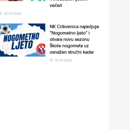
večeri
30.07.2026
NK Crikvenica najavljuje
“Nogometno ljeto” i
otvara novu sezonu
Škole nogometa uz
osnažen stručni kadar
30.07.2026