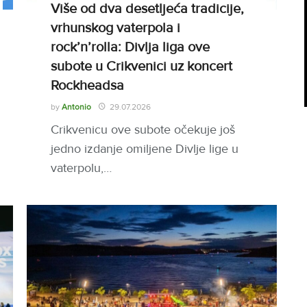
Više od dva desetljeća tradicije,
vrhunskog vaterpola i
rock’n’rolla: Divlja liga ove
subote u Crikvenici uz koncert
Rockheadsa
by
Antonio
29.07.2026
Crikvenicu ove subote očekuje još
jedno izdanje omiljene Divlje lige u
vaterpolu,…