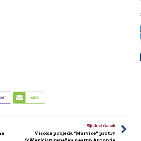
ber
Email
Sljedeći članak
na
Visoka pobjeda "Murvice" protiv
Siščanki uz zapažen nastup Antonije