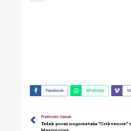
Facebook
WhatsApp
Vi
Prethodni članak
Težak poraz nogometaša "Crikvenice" 
Mavrincima