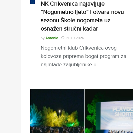
NK Crikvenica najavljuje
“Nogometno ljeto” i otvara novu
sezonu Škole nogometa uz
osnažen stručni kadar
by
Antonio
30.07.2026
Nogometni klub Crikvenica ovog
kolovoza priprema bogat program za
najmlađe zaljubljenike u…