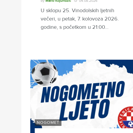
by
Mario Kojundžić
04.08.2026
U sklopu 25. Vinodolskih ljetnih
večeri, u petak, 7. kolovoza 2026.
godine, s početkom u 21:00…
NOGOMET