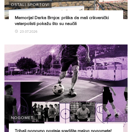
OSTALI SPORTOVI
Memorijal Darka Brnjca: prilika da mali crikvenički
vaterpolisti pokažu što su naučili
23.07.2026
NOGOMET
Tribalj ponovno postaje središte malog nogometa!