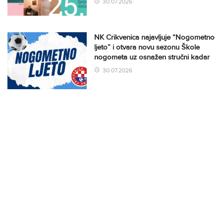
30.07.2026
NK Crikvenica najavljuje “Nogometno
ljeto” i otvara novu sezonu Škole
nogometa uz osnažen stručni kadar
30.07.2026