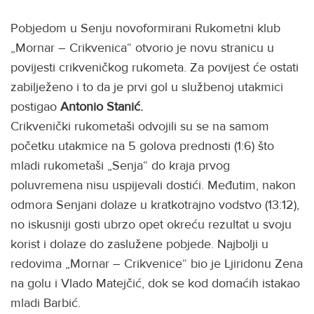
Pobjedom u Senju novoformirani Rukometni klub
„Mornar – Crikvenica“ otvorio je novu stranicu u
povijesti crikveničkog rukometa. Za povijest će ostati
zabilježeno i to da je prvi gol u službenoj utakmici
postigao
Antonio
Stanić.
Crikvenički rukometaši odvojili su se na samom
početku utakmice na 5 golova prednosti (1:6) što
mladi rukometaši „Senja“ do kraja prvog
poluvremena nisu uspijevali dostići. Međutim, nakon
odmora Senjani dolaze u kratkotrajno vodstvo (13:12),
no iskusniji gosti ubrzo opet okreću rezultat u svoju
korist i dolaze do zaslužene pobjede. Najbolji u
redovima „Mornar – Crikvenice“ bio je Ljiridonu Zena
na golu i Vlado Matejčić, dok se kod domaćih istakao
mladi Barbić.