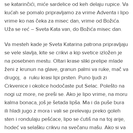
se katarinčići, miće sardelice od keh delaju rupice. Va
kućah se pomalo pripravljamo za vrime Adventa i lipo
vrime ko nas čeka za misec dan, vrime od Božića.
Uža se reć – Sveta Kata van, do Božića misec dan.
Va mesteh kade je Sveta Katarina patrona pripravljaju
se vele slavlja, kite se crikvi a kip svetice izložen je
na posebnen mestu. Oltari krase sliki prelipe mlade
ženi z krunun na glave, granun palmi va ruke, mač va
drugoj, a ruku krasi lipi prsten. Puno ljudi zi
Crkvenice i okolice hodočaste put Selac. Polešto na
nogi uz more, ne preši se. Ako je lipo vrime, na moru
kalma bonaca, još je šetada lipša. Ma i da puše bura
ili hladi jugo z mora i vali se prelevaju preko goleh
sten i rondulaju pešćace, lipo se ćutiš na na toj arije,
hodeć va selašku crikvu na svečanu mašu. Ako si va