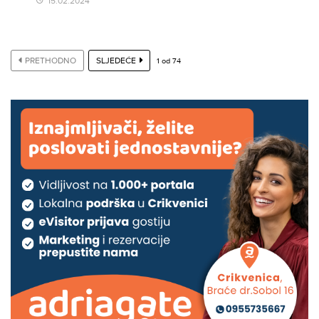
15.02.2024
PRETHODNO
SLJEDEĆE
1
od
74