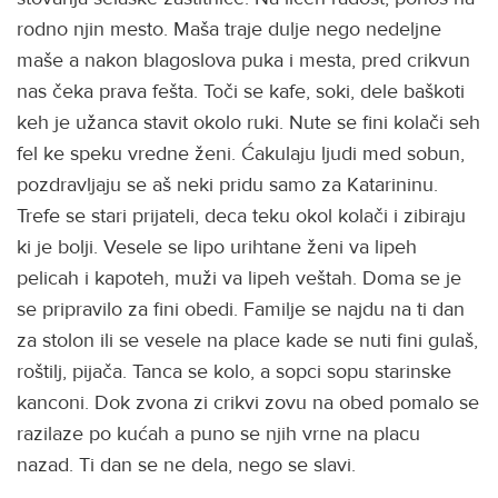
rodno njin mesto. Maša traje dulje nego nedeljne
maše a nakon blagoslova puka i mesta, pred crikvun
nas čeka prava fešta. Toči se kafe, soki, dele baškoti
keh je užanca stavit okolo ruki. Nute se fini kolači seh
fel ke speku vredne ženi. Ćakulaju ljudi med sobun,
pozdravljaju se aš neki pridu samo za Katarininu.
Trefe se stari prijateli, deca teku okol kolači i zibiraju
ki je bolji. Vesele se lipo urihtane ženi va lipeh
pelicah i kapoteh, muži va lipeh veštah. Doma se je
se pripravilo za fini obedi. Familje se najdu na ti dan
za stolon ili se vesele na place kade se nuti fini gulaš,
roštilj, pijača. Tanca se kolo, a sopci sopu starinske
kanconi. Dok zvona zi crikvi zovu na obed pomalo se
razilaze po kućah a puno se njih vrne na placu
nazad. Ti dan se ne dela, nego se slavi.