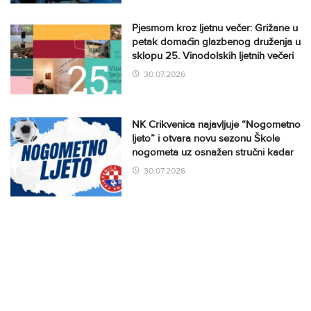
Pjesmom kroz ljetnu večer: Grižane u
petak domaćin glazbenog druženja u
sklopu 25. Vinodolskih ljetnih večeri
30.07.2026
NK Crikvenica najavljuje “Nogometno
ljeto” i otvara novu sezonu Škole
nogometa uz osnažen stručni kadar
30.07.2026