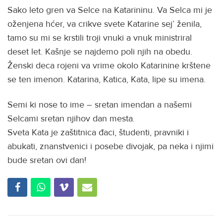
Sako leto gren va Selce na Katarininu. Va Selca mi je
oženjena hćer, va crikve svete Katarine sej’ ženila,
tamo su mi se krstili troji vnuki a vnuk ministriral
deset let. Kašnje se najdemo poli njih na obedu.
Ženski deca rojeni va vrime okolo Katarinine krštene
se ten imenon. Katarina, Katica, Kata, lipe su imena.
Semi ki nose to ime – sretan imendan a našemi
Selcami sretan njihov dan mesta.
Sveta Kata je zaštitnica đaci, študenti, pravniki i
abukati, znanstvenici i posebe divojak, pa neka i njimi
bude sretan ovi dan!