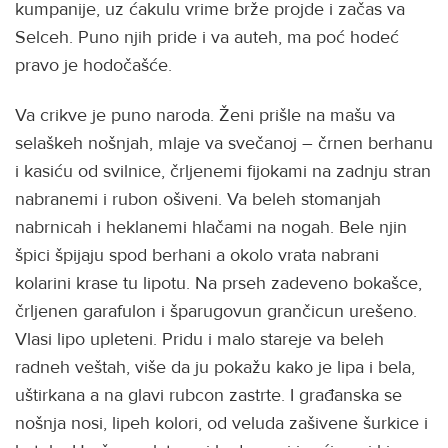
kumpanije, uz ćakulu vrime brže projde i začas va
Selceh. Puno njih pride i va auteh, ma poć hodeć
pravo je hodočašće.
Va crikve je puno naroda. Ženi prišle na mašu va
selaškeh nošnjah, mlaje va svečanoj – črnen berhanu
i kasiću od svilnice, črljenemi fijokami na zadnju stran
nabranemi i rubon ošiveni. Va beleh stomanjah
nabrnicah i heklanemi hlačami na nogah. Bele njin
špici špijaju spod berhani a okolo vrata nabrani
kolarini krase tu lipotu. Na prseh zadeveno bokašce,
črljenen garafulon i šparugovun grančicun urešeno.
Vlasi lipo upleteni. Pridu i malo stareje va beleh
radneh veštah, više da ju pokažu kako je lipa i bela,
uštirkana a na glavi rubcon zastrte. I građanska se
nošnja nosi, lipeh kolori, od veluda zašivene šurkice i