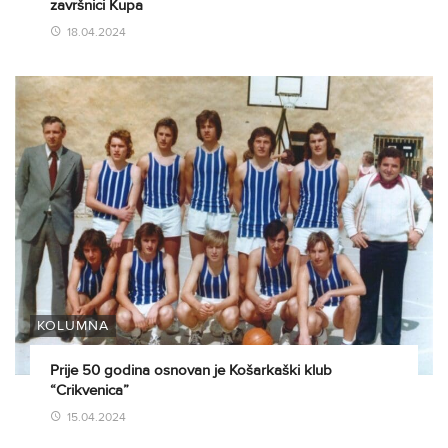
završnici Kupa
18.04.2024
KOLUMNA
Prije 50 godina osnovan je Košarkaški klub
“Crikvenica”
15.04.2024