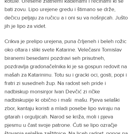
kotule. Urešene zlatnemi kadenami i rećinami ki se
bati zovu. Lipo urejene gredu i štimano se drže,
dečicu peljaju za ručicu a i oni su va nošnjicah. Jušto
jih je lipo za videt.
Crikva je prelipo urejena, puna črljeneh i beleh rožic
oko oltara i sliki svete Katarine. Velečasni Tomislav
biranemi besedami pozdravi seh prisutneh,
pozdravlja gradonačelnika ki je sa gospun redovit na
mašah za Katarininu. Totu su i gracki oci, gosti, popi i
fratri zi susedneh žup. Na radost seh pride i
nadbiskup monsinjor Ivan Devčić zi ričke
nadbiskupije ki obično i maši mašu. Pjeva selaški
zbor, kantaju koristi a mladi posebe lipo sviraju na
gitarah i orguljicah. Narod se križa, moli i pjeva
pjesmu u čast svoje patrone. Ćuti se lipo ozračje
štovanja selaške zaštitnice. Na liceh radost, ponos na