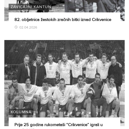
ZAVIČAJNI KANTUN
82. obljetnica žestokih zračnih bitki iznad Crikvenice
02.04.2026
KOLUMNA
Prije 25 godina rukometaši “Crikvenice” igrali u