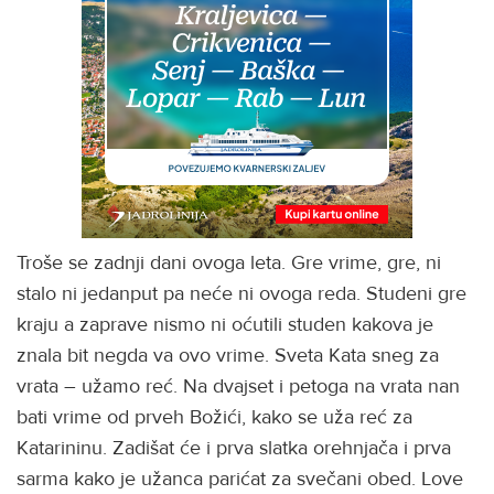
Troše se zadnji dani ovoga leta. Gre vrime, gre, ni
stalo ni jedanput pa neće ni ovoga reda. Studeni gre
kraju a zaprave nismo ni oćutili studen kakova je
znala bit negda va ovo vrime. Sveta Kata sneg za
vrata – užamo reć. Na dvajset i petoga na vrata nan
bati vrime od prveh Božići, kako se uža reć za
Katarininu. Zadišat će i prva slatka orehnjača i prva
sarma kako je užanca parićat za svečani obed. Love