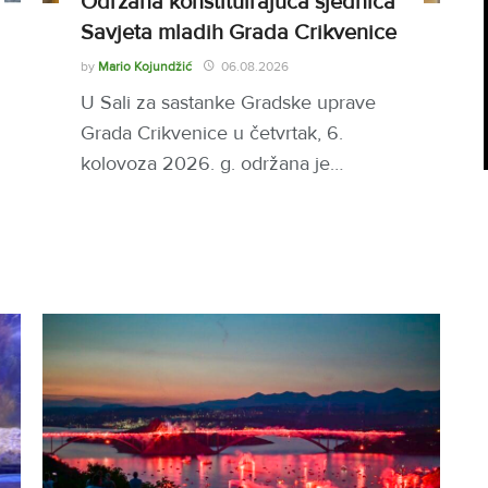
Održana konstituirajuća sjednica
Savjeta mladih Grada Crikvenice
by
Mario Kojundžić
06.08.2026
U Sali za sastanke Gradske uprave
Grada Crikvenice u četvrtak, 6.
kolovoza 2026. g. održana je…