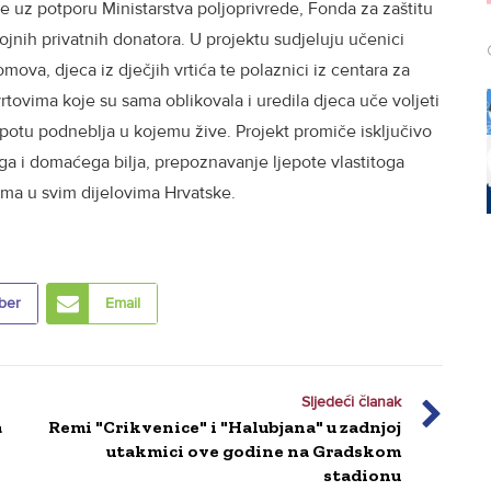
e uz potporu Ministarstva poljoprivrede, Fonda za zaštitu
rojnih privatnih donatora. U projektu sudjeluju učenici
mova, djeca iz dječjih vrtića te polaznici iz centara za
vrtovima koje su sama oblikovala i uredila djeca uče voljeti
jepotu podneblja u kojemu žive. Projekt promiče isključivo
ga i domaćega bilja, prepoznavanje ljepote vlastitoga
vima u svim dijelovima Hrvatske.
ber
Email
Sljedeći članak
a
Remi "Crikvenice" i "Halubjana" u zadnjoj
utakmici ove godine na Gradskom
stadionu