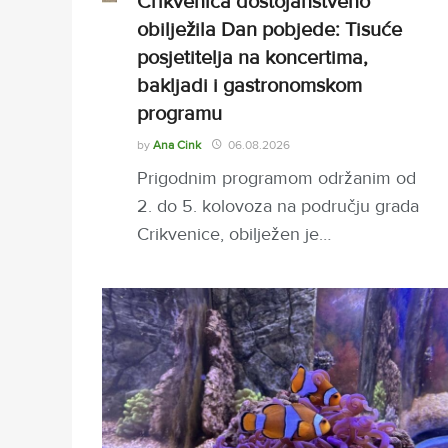
Crikvenica dostojanstveno
obilježila Dan pobjede: Tisuće
posjetitelja na koncertima,
bakljadi i gastronomskom
programu
by
Ana Cink
06.08.2026
Prigodnim programom održanim od
2. do 5. kolovoza na području grada
Crikvenice, obilježen je…