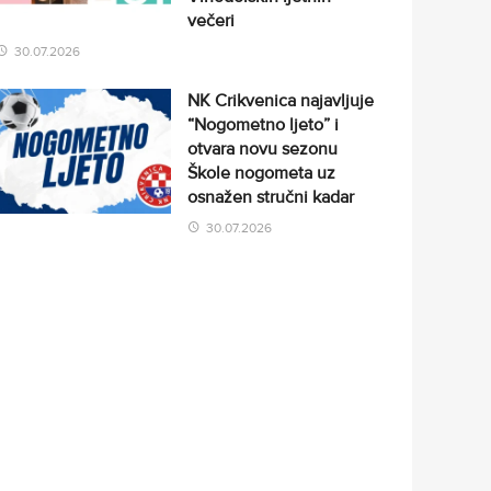
večeri
30.07.2026
NK Crikvenica najavljuje
“Nogometno ljeto” i
otvara novu sezonu
Škole nogometa uz
osnažen stručni kadar
30.07.2026