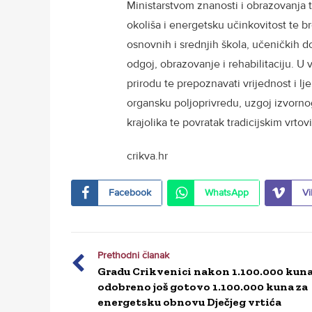
Ministarstvom znanosti i obrazovanja t
okoliša i energetsku učinkovitost te b
osnovnih i srednjih škola, učeničkih do
odgoj, obrazovanje i rehabilitaciju. U 
prirodu te prepoznavati vrijednost i l
organsku poljoprivredu, uzgoj izvorno
krajolika te povratak tradicijskim vrto
crikva.hr
Facebook
WhatsApp
Vi
Prethodni članak
Gradu Crikvenici nakon 1.100.000 kun
odobreno još gotovo 1.100.000 kuna za
energetsku obnovu Dječjeg vrtića