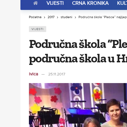
VIJESTI
CRNA KRONIKA
KUL
Početna
2017
studeni
Područna škola “Plešce” najlje
VIJESTI
Područna škola “Ple
područna škola u H
ivica
25.11.2017