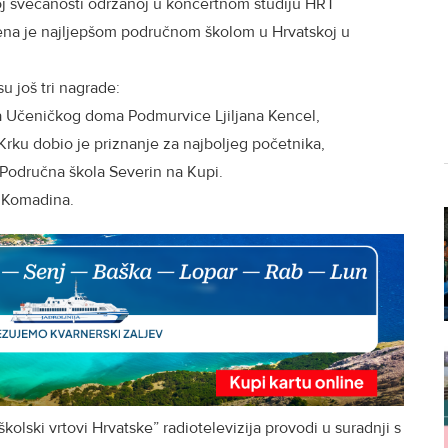
oj svečanosti održanoj u koncertnom studiju HRT
ašena je najljepšom područnom školom u Hrvatskoj u
”
u još tri nagrade:
ca Učeničkog doma Podmurvice Ljiljana Kencel,
 Krku dobio je priznanje za najboljeg početnika,
e Područna škola Severin na Kupi.
atko Komadina.
kolski vrtovi Hrvatske” radiotelevizija provodi u suradnji s