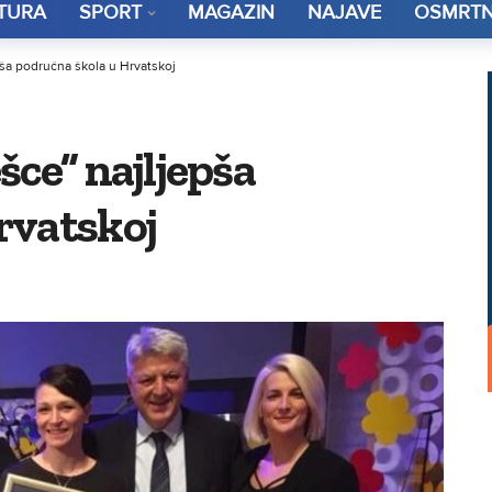
TURA
SPORT
MAGAZIN
NAJAVE
OSMRTN
pša područna škola u Hrvatskoj
šce” najljepša
rvatskoj