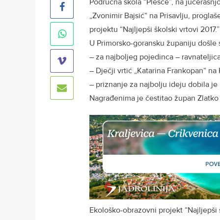
Područna škola “Plešce”, na jučerašnj
„Zvonimir Bajsić“ na Prisavlju, progl
projektu “Najljepši školski vrtovi 2017.
U Primorsko-goransku županiju došle s
– za najboljeg pojedinca – ravnatelji
– Dječji vrtić „Katarina Frankopan“ na
– priznanje za najbolju ideju dobila j
Nagrađenima je čestitao župan Zl
Ekološko-obrazovni projekt “Najljepši š