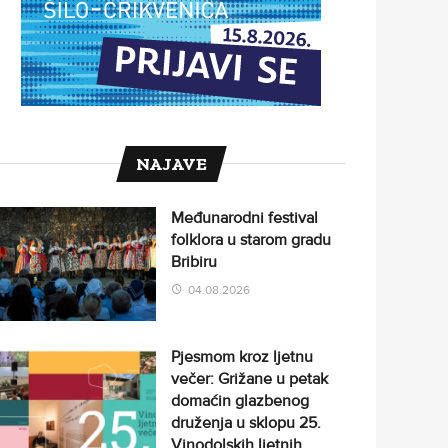
NAJAVE
Međunarodni festival
folklora u starom gradu
Bribiru
04.08.2026
Pjesmom kroz ljetnu
večer: Grižane u petak
domaćin glazbenog
druženja u sklopu 25.
Vinodolskih ljetnih