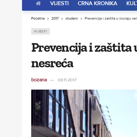
VIJESTI
CRNA KRONIKA
KUL
Početna
2017
studeni
Prevencija i zaštita u slučaju ve
VIJESTI
Prevencija i zaštita 
nesreća
bozana
08.11.2017