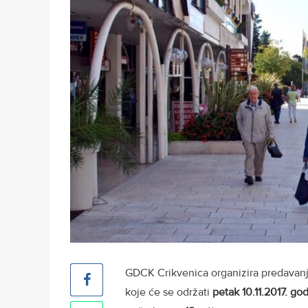
GDCK Crikvenica organizira predavanje
koje će se održati
petak 10.11.2017. go