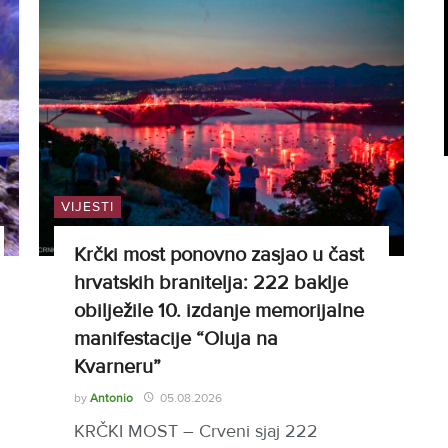
VIJESTI
Krčki most ponovno zasjao u čast
hrvatskih branitelja: 222 baklje
obilježile 10. izdanje memorijalne
manifestacije “Oluja na
Kvarneru”
by
Antonio
05.08.2026
KRČKI MOST – Crveni sjaj 222