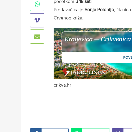
početkom
u 18 sati
.
Predavačica je
Sonja Polonijo
, članic
Crvenog križa.
crikva.hr