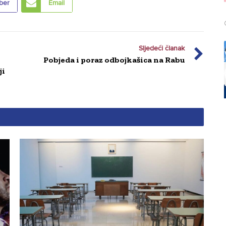
ber
Email
Sljedeći članak
Pobjeda i poraz odbojkašica na Rabu
ji