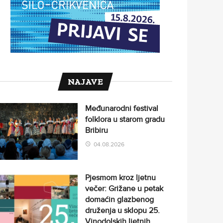
NAJAVE
Međunarodni festival
folklora u starom gradu
Bribiru
04.08.2026
Pjesmom kroz ljetnu
večer: Grižane u petak
domaćin glazbenog
druženja u sklopu 25.
Vinodolskih ljetnih