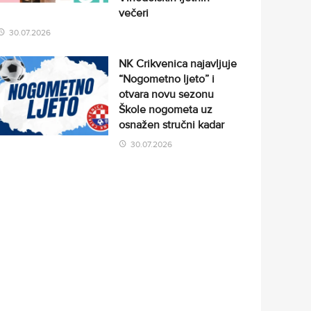
večeri
30.07.2026
NK Crikvenica najavljuje
“Nogometno ljeto” i
otvara novu sezonu
Škole nogometa uz
osnažen stručni kadar
30.07.2026