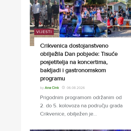
VIJESTI
Crikvenica dostojanstveno
obilježila Dan pobjede: Tisuće
posjetitelja na koncertima,
bakljadi i gastronomskom
programu
by
Ana Cink
06.08.2026
Prigodnim programom održanim od
2. do 5. kolovoza na području grada
Crikvenice, obilježen je…