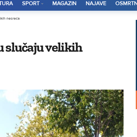
TURA
SPORT
MAGAZIN
NAJAVE
OSMRTN
likih nesreća
u slučaju velikih