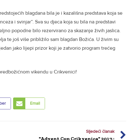
dstojećih blagdana bila je i kazališna predstava koja se
nceza i svinjar“. Sva su djeca koja su bila na predstavi
eljno popodne bilo rezervirano za skazanje živih jaslica.
ja te još više približilo sam blagdan Božića. U živim su
to jedan jako lijepi prizor koji je zatvorio program trećeg
predbožićnom vikendu u Crikvenici!
ber
Email
Sljedeći članak
"
"Advent Cup Crikvenica" 2017.: