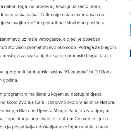
, a nakon toga, na predivnoj lokaciji uz samo more,
Ledena morska bajka”. Nitko nije ostao ravnodušan na
oje su svojim vještim pokretima i službeno pustile u
zanimljivo uz male vatrogasce, a djeci je poseban
inuti što više i promatrati sve oko sebe. Potraga za blagom
 maštu, a za svako dijete koje je pronašlo blago, bio je
 upotpunili tamburaški sastav “Klamaruša” te DJ Boris
ih godina.
m programom mališana u kojem su nastupila djeca
vne škole Zvonka Cara i Osnovne škole Vladimira Nazora,
Uznesenja Blažene Djevice Marije. Park je vrvio dječjim
. Topot konja odjekivao je centrom Crikvenice, jer u
ja je posjetitelje oduševljene vožnjom vratila u neka