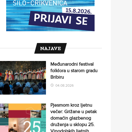
NAJAVE
Međunarodni festival
folklora u starom gradu
Bribiru
04.08.2026
Pjesmom kroz ljetnu
večer: Grižane u petak
domaćin glazbenog
druženja u sklopu 25.
Vinodolskih ljetnih