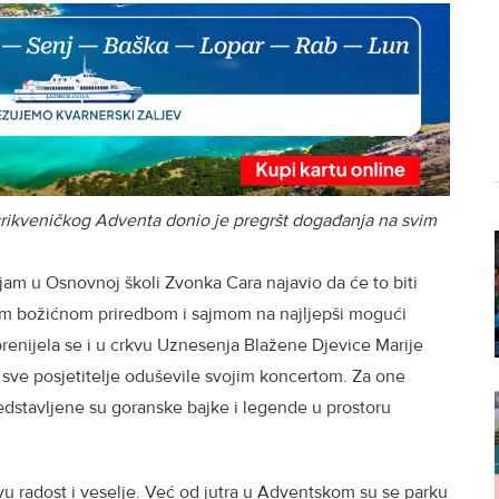
 crikveničkog Adventa donio je pregršt događanja na svim
ajam u Osnovnoj školi Zvonka Cara najavio da će to biti
om božićnom priredbom i sajmom na najljepši mogući
 prenijela se i u crkvu Uznesenja Blažene Djevice Marije
 sve posjetitelje oduševile svojim koncertom. Za one
dstavljene su goranske bajke i legende u prostoru
u radost i veselje. Već od jutra u Adventskom su se parku