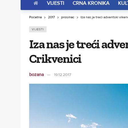
VIJESTI
CRNA KRONIKA
KUL
Početna
2017
prosinac
Iza nas je treći adventski viken
VIJESTI
Iza nas je treći adv
Crikvenici
bozana
19.12.2017