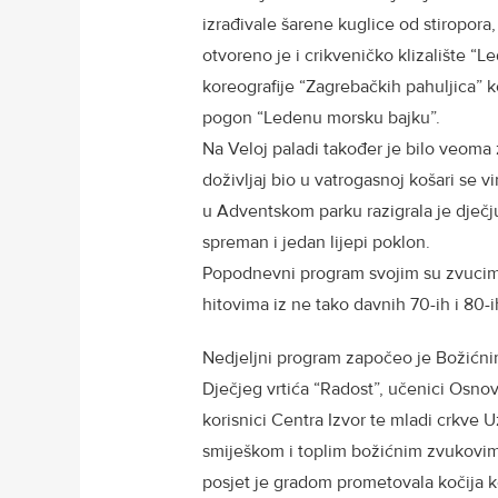
izrađivale šarene kuglice od stiropora
otvoreno je i crikveničko klizalište “
koreografije “Zagrebačkih pahuljica” k
pogon “Ledenu morsku bajku”.
Na Veloj paladi također je bilo veoma 
doživljaj bio u vatrogasnoj košari se v
u Adventskom parku razigrala je dječju
spreman i jedan lijepi poklon.
Popodnevni program svojim su zvucima
hitovima iz ne tako davnih 70-ih i 80-
Nedjeljni program započeo je Božićni
Dječjeg vrtića “Radost”, učenici Osno
korisnici Centra Izvor te mladi crkve 
smiješkom i toplim božićnim zvukovima
posjet je gradom prometovala kočija ko