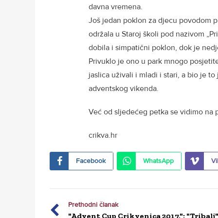
davna vremena.
Još jedan poklon za djecu povodom pre
održala u Staroj školi pod nazivom „Pri
dobila i simpatični poklon, dok je nedj
Privuklo je ono u park mnogo posjetitel
jaslica uživali i mladi i stari, a bio je 
adventskog vikenda.
Već od sljedećeg petka se vidimo na 
crikva.hr
Facebook
WhatsApp
Vi
Prethodni članak
"Advent Cup Crikvenica 2017.": "Tribalj