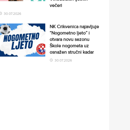
večeri
30.07.2026
NK Crikvenica najavljuje
“Nogometno ljeto” i
otvara novu sezonu
Škole nogometa uz
osnažen stručni kadar
30.07.2026