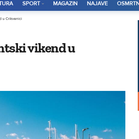
TURA
SPORT
MAGAZIN
NAJAVE
OSMRTN
d u Crikvenici
entski vikend u