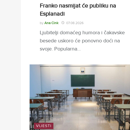
Franko nasmijat će publiku na
Esplanadi
by
Ana Cink
07.08.2026
Ljubitelji domaćeg humora i čakavske
besede uskoro će ponovno doći na
svoje. Popularna…
VIJESTI