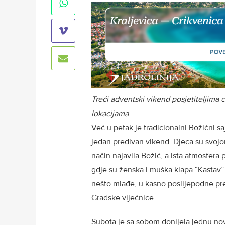
Treći adventski vikend posjetiteljima
lokacijama
.
Već u petak je tradicionalni Božićni s
jedan predivan vikend. Djeca su svoj
način najavila Božić, a ista atmosfera
gdje su ženska i muška klapa “Kastav”
nešto mlađe, u kasno poslijepodne pre
Gradske vijećnice.
Subota je sa sobom donijela jednu nov