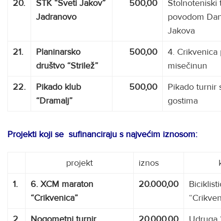
20.
STK “Sveti Jakov”
500,00
Stolnoteniski 
Jadranovo
povodom Dan
Jakova
21.
Planinarsko
500,00
4. Crikvenica
društvo “Strilež”
misečinun
22.
Pikado klub
500,00
Pikado turnir 
“Dramalj”
gostima
Projekti koji se sufinanciraju s najvećim iznosom:
projekt
iznos
1.
6. XCM maraton
20.000,00
Biciklist
“Crikvenica”
“Crikven
2.
Nogometni turnir
20.000,00
Udruga 