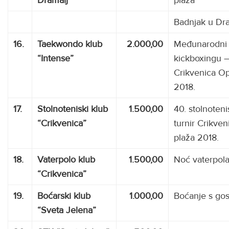
Dramalj
plaža
Badnjak u Dr
16.
Taekwondo klub
2.000,00
Međunarodni t
“Intense”
kickboxingu 
Crikvenica O
2018.
17.
Stolnoteniski klub
1.500,00
40. stolnoteni
“Crikvenica”
turnir Crikven
plaža 2018.
18.
Vaterpolo klub
1.500,00
Noć vaterpol
“Crikvenica”
19.
Boćarski klub
1.000,00
Boćanje s go
“Sveta Jelena”