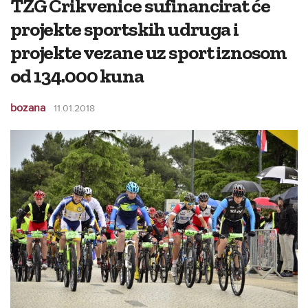
TZG Crikvenice sufinancirat će
projekte sportskih udruga i
projekte vezane uz sport iznosom
od 134.000 kuna
bozana
11.01.2018