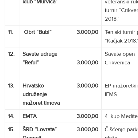
klub “Murvica”
veteranski ru
turnir “Crikve
2018.”
11.
Obrt “Bubi”
3.000,00
Teniski turnir
“Kačjak 2018.
12.
Savate udruga
Savate open
“Reful”
3.000,00
Crikvenica
13.
Hrvatsko
3.000,00
EP mažoretki
udruženje
IFMS
mažoret timova
14.
EMTA
3.000,00
4. kup Medite
15.
ŠRD “Lovrata”
3.000,00
Čišćenje park