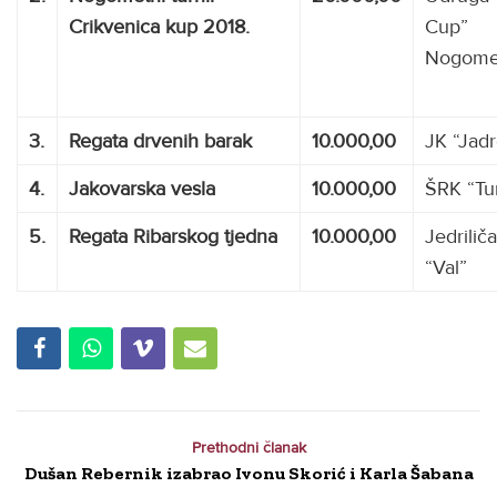
Crikvenica kup 2018.
Cup”
Nogomet 
3.
Regata drvenih barak
10.000,00
JK “Jadr
4.
Jakovarska vesla
10.000,00
ŠRK “Tu
5.
Regata Ribarskog tjedna
10.000,00
Jedrilič
“Val”
Prethodni članak
Dušan Rebernik izabrao Ivonu Skorić i Karla Šabana