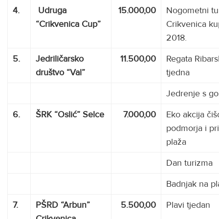
4.
Udruga
15.000,00
Nogometni tu
“Crikvenica Cup”
Crikvenica ku
2018.
5.
Jedriličarsko
11.500,00
Regata Ribar
društvo “Val”
tjedna
Jedrenje s go
6.
ŠRK “Oslić” Selce
7.000,00
Eko akcija čiš
podmorja i pr
plaža
Dan turizma
Badnjak na pl
7.
PŠRD “Arbun”
5.500,00
Plavi tjedan
Crikvenica