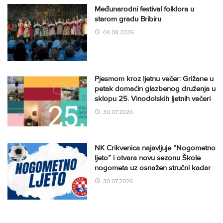
Međunarodni festival folklora u
starom gradu Bribiru
04.08.2026
Pjesmom kroz ljetnu večer: Grižane u
petak domaćin glazbenog druženja u
sklopu 25. Vinodolskih ljetnih večeri
30.07.2026
NK Crikvenica najavljuje “Nogometno
ljeto” i otvara novu sezonu Škole
nogometa uz osnažen stručni kadar
30.07.2026