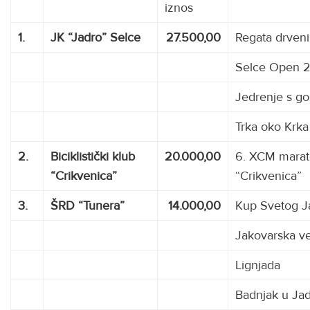
iznos
1.
JK “Jadro” Selce
27.500,00
Regata drveni
Selce Open 2
Jedrenje s go
Trka oko Krka
2.
Biciklistički klub
20.000,00
6. XCM mara
“Crikvenica”
“Crikvenica”
3.
ŠRD “Tunera”
14.000,00
Kup Svetog J
Jakovarska ve
Lignjada
Badnjak u Ja