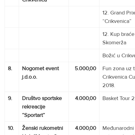
12. Grand Pri
“Crikvenica”
12. Kup braće
Skomerža
Božić u Crikv
8.
Nogomet event
5.000,00
Fun zona uz t
j.d.o.o.
Crikvenica C
2018.
9.
Društvo sportske
4.000,00
Basket Tour 
rekreacije
“Sportart”
10.
Ženski rukometni
4.000,00
Međunarodni