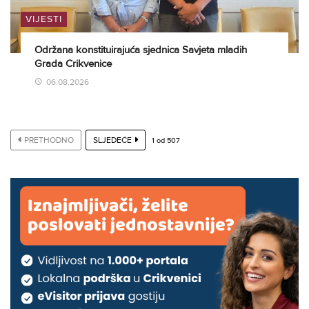
VIJESTI
Održana konstituirajuća sjednica Savjeta mladih
Grada Crikvenice
06.08.2026
PRETHODNO
SLJEDEĆE
1
od
507