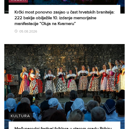
Krčki most ponovno zasjao u čast hrvatskih branitelja:
222 baklje obilježile 10. izdanje memorijalne
manifestacije “Oluja na Kvarneru”
05.08.2026
KULTURA
Međunarodni festival folklora u starom gradu Bribiru