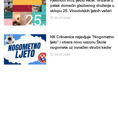
Pjesmom kroz ljetnu večer: Grižane u
petak domaćin glazbenog druženja u
sklopu 25. Vinodolskih ljetnih večeri
30.07.2026
NK Crikvenica najavljuje “Nogometno
ljeto” i otvara novu sezonu Škole
nogometa uz osnažen stručni kadar
30.07.2026