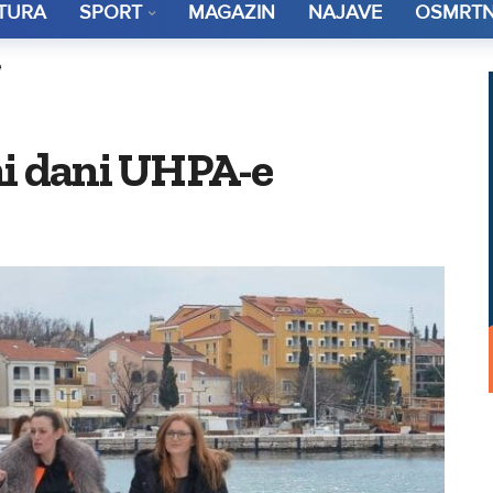
TURA
SPORT
MAGAZIN
NAJAVE
OSMRTN
e
ni dani UHPA-e