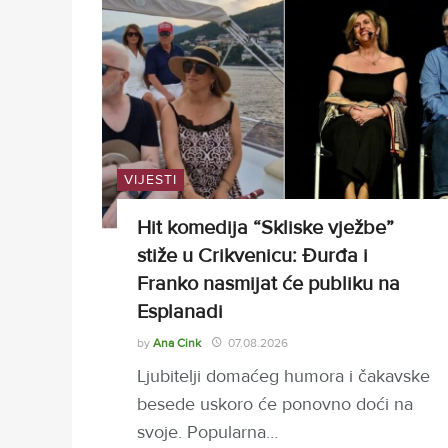
VIJESTI
Hit komedija “Skliske vježbe”
stiže u Crikvenicu: Đurđa i
Franko nasmijat će publiku na
Esplanadi
by
Ana Cink
07.08.2026
Ljubitelji domaćeg humora i čakavske
besede uskoro će ponovno doći na
svoje. Popularna…