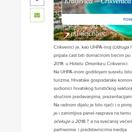
Crikvenici je, kao UHPA-inoj (
Udruga h
pripala čast biti domaćinom trećim po
2018. u Hotelu
Omorika
u Crikvenici.
Na UHPA-inom godišnjem susretu bilo j
turizma, Hrvatske gospodarske komore, H
sudionici hrvatskog turističkog sektor
stručnim predavanjima, prezentacijama
Na radnom dijelu je bilo riječi i o pr
je i zanimljiva panel-rasprava na temu
očekuje u 2018.?
, a na svečanoj večer
partnerima i predstavnicima medija.