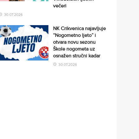
večeri
30.07.2026
NK Crikvenica najavljuje
“Nogometno ljeto” i
otvara novu sezonu
Škole nogometa uz
osnažen stručni kadar
30.07.2026