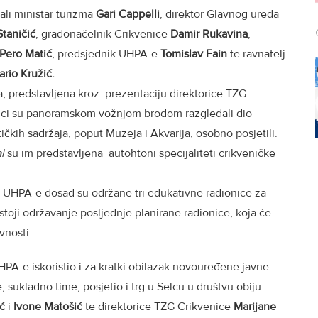
li ministar turizma
Gari Cappelli
, direktor Glavnog ureda
Staničić
, gradonačelnik Crikvenice
Damir Rukavina
,
Pero Matić
, predsjednik UHPA-e
Tomislav Fain
te ravnatelj
rio Kružić.
a, predstavljena kroz prezentaciju direktorice TZG
nici su panoramskom vožnjom brodom razgledali dio
tičkih sadržaja, poput Muzeja i Akvarija, osobno posjetili.
al
su im predstavljena autohtoni specijaliteti crikveničke
 i UHPA-e dosad su održane tri edukativne radionice za
stoji održavanje posljednje planirane radionice, koja će
vnosti.
HPA-e iskoristio i za kratki obilazak novouređene javne
je, sukladno time, posjetio i trg u Selcu u društvu obiju
ić
i
Ivone
Matošić
te direktorice TZG Crikvenice
Marijane