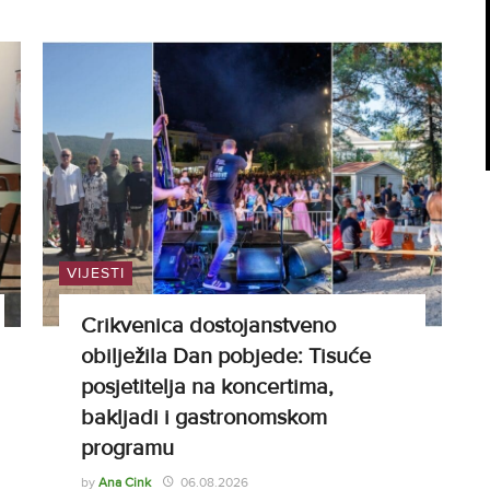
VIJESTI
Crikvenica dostojanstveno
obilježila Dan pobjede: Tisuće
posjetitelja na koncertima,
bakljadi i gastronomskom
programu
by
Ana Cink
06.08.2026