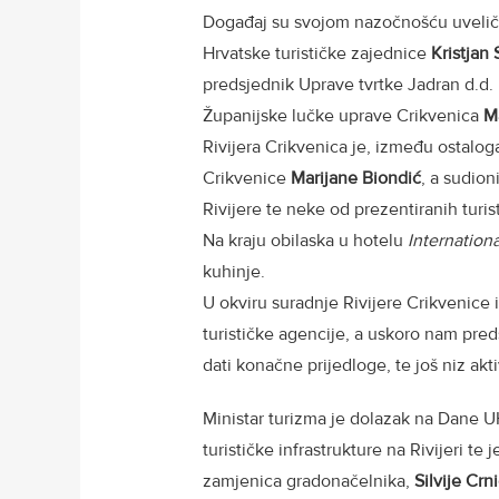
Događaj su svojom nazočnošću uveliča
Hrvatske turističke zajednice
Kristjan 
predsjednik Uprave tvrtke Jadran d.d.
Županijske lučke uprave Crikvenica
Ma
Rivijera Crikvenica je, između ostalog
Crikvenice
Marijane Biondić
, a sudio
Rivijere te neke od prezentiranih turis
Na kraju obilaska u hotelu
Internation
kuhinje.
U okviru suradnje Rivijere Crikvenice
turističke agencije, a uskoro nam pred
dati konačne prijedloge, te još niz akti
Ministar turizma je dolazak na Dane U
turističke infrastrukture na Rivijeri te 
zamjenica gradonačelnika,
Silvije Crn