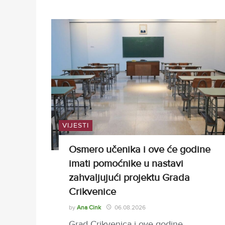
VIJESTI
Osmero učenika i ove će godine
imati pomoćnike u nastavi
zahvaljujući projektu Grada
Crikvenice
by
Ana Cink
06.08.2026
Grad Crikvenica i ove godine