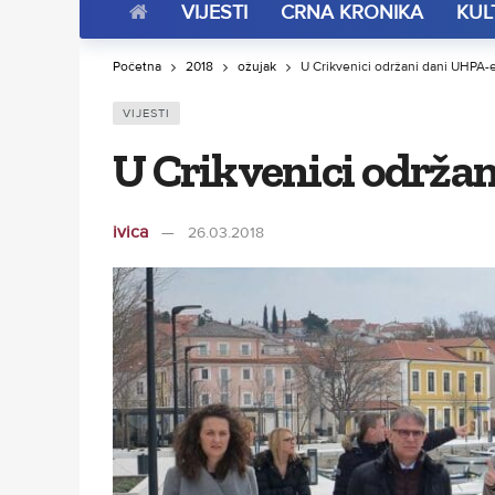
VIJESTI
CRNA KRONIKA
KUL
Početna
2018
ožujak
U Crikvenici održani dani UHPA-
VIJESTI
U Crikvenici održa
ivica
26.03.2018