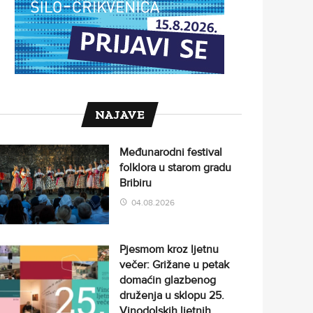
NAJAVE
Međunarodni festival
folklora u starom gradu
Bribiru
04.08.2026
Pjesmom kroz ljetnu
večer: Grižane u petak
domaćin glazbenog
druženja u sklopu 25.
Vinodolskih ljetnih