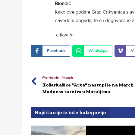
Biondić
.
Kako ove godine Grad Crikvenica slavi
navedeni događaj te su dogovorene za
crikva.hr
Facebook
WhatsApp
Vi
Prethodni članak
Košarkašice "Arxa" nastupile na March
Madness turniru u Matuljima
Najčitanije iz iste kategorije