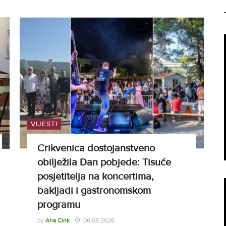
VIJESTI
Crikvenica dostojanstveno
obilježila Dan pobjede: Tisuće
posjetitelja na koncertima,
bakljadi i gastronomskom
programu
by
Ana Cink
06.08.2026