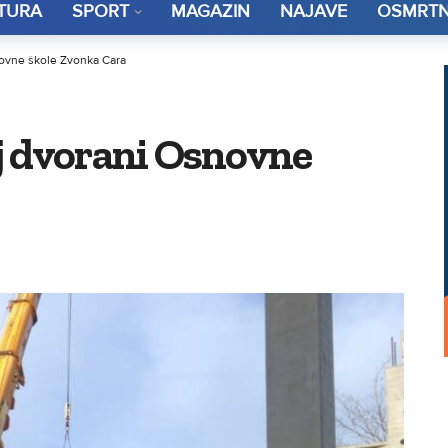
TURA
SPORT
MAGAZIN
NAJAVE
OSMRTN
novne škole Zvonka Cara
j dvorani Osnovne