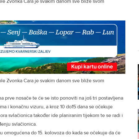
ole Zvonka Cara je svakim danom sve bliže svom
ole Zvonka Cara je svakim danom sve bliže svom
 prve nosače te će se isto ponoviti na još tri postavljena
ma i konačnu vizuru, a kroz 10 do15 dana se očekuje
ora svlačionica također ide planiranim tijekom te se radi i
enju svlačionica.
u omogućena do 15. kolovoza do kada se očekuje da će