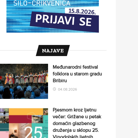
NAJAVE
Međunarodni festival
folklora u starom gradu
Bribiru
04.08.2026
Pjesmom kroz ljetnu
večer: Grižane u petak
domaćin glazbenog
druženja u sklopu 25.
Vinodolskih ljetnih