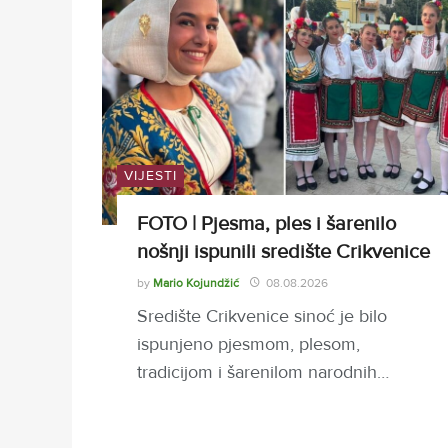
VIJESTI
FOTO | Pjesma, ples i šarenilo
nošnji ispunili središte Crikvenice
by
Mario Kojundžić
08.08.2026
Središte Crikvenice sinoć je bilo
ispunjeno pjesmom, plesom,
tradicijom i šarenilom narodnih…