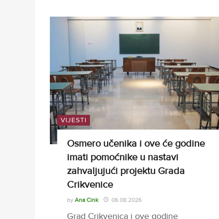
VIJESTI
Osmero učenika i ove će godine
imati pomoćnike u nastavi
zahvaljujući projektu Grada
Crikvenice
by
Ana Cink
06.08.2026
Grad Crikvenica i ove godine