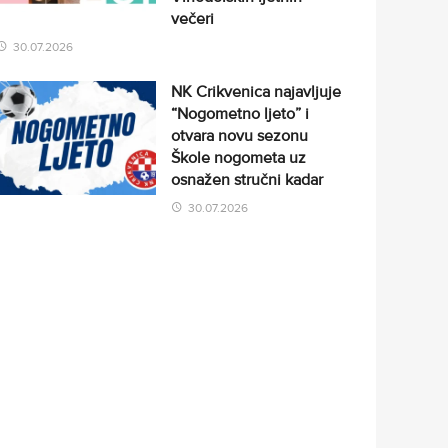
večeri
30.07.2026
NK Crikvenica najavljuje
“Nogometno ljeto” i
otvara novu sezonu
Škole nogometa uz
osnažen stručni kadar
30.07.2026