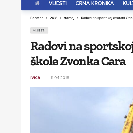
VIJESTI
CRNA KRONIKA
KUL
Početna
2018
travanj
Radovi na sportskoj dvorani Os
VIJESTI
Radovi na sportsko
škole Zvonka Cara
ivica
11.04.2018