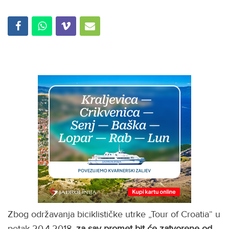
Zbog održavanja biciklističke utrke „Tour of Croatia“ u
petak 20.4.2018.
za sav promet bit će zatvorene od