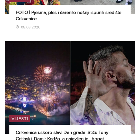
FOTO | Pjesma, ples i šarenilo nošnji ispunili središte
Crikvenice
08.08.2026
VIJESTI
Crikvenica uskoro slavi Dan grada: Stižu Tony
Cetinski, Damir Kedžo, a najavljen je i bogat