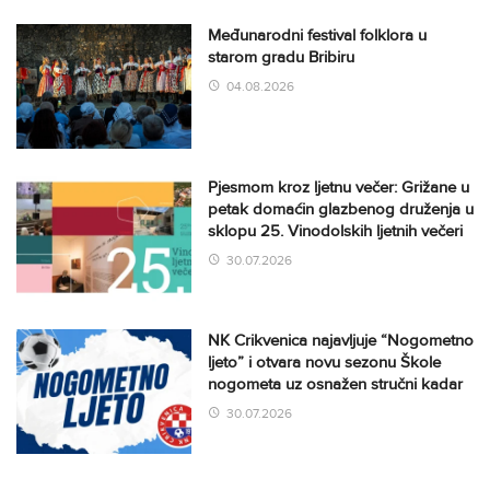
Međunarodni festival folklora u
starom gradu Bribiru
04.08.2026
Pjesmom kroz ljetnu večer: Grižane u
petak domaćin glazbenog druženja u
sklopu 25. Vinodolskih ljetnih večeri
30.07.2026
NK Crikvenica najavljuje “Nogometno
ljeto” i otvara novu sezonu Škole
nogometa uz osnažen stručni kadar
30.07.2026