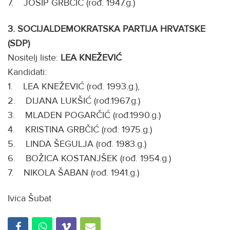
7. JOSIP GRBČIĆ (rođ. 1947.g.)
3. SOCIJALDEMOKRATSKA PARTIJA HRVATSKE
(SDP)
Nositelj liste:
LEA KNEŽEVIĆ
Kandidati:
1. LEA KNEŽEVIĆ (rođ. 1993.g.),
2. DIJANA LUKŠIĆ (rođ.1967.g.)
3. MLADEN POGARČIĆ (rođ.1990.g.)
4. KRISTINA GRBČIĆ (rođ. 1975.g.)
5. LINDA ŠEGULJA (rođ. 1983.g.)
6. BOŽICA KOSTANJŠEK (rođ. 1954.g.)
7. NIKOLA ŠABAN (rođ. 1941.g.)
Ivica Šubat