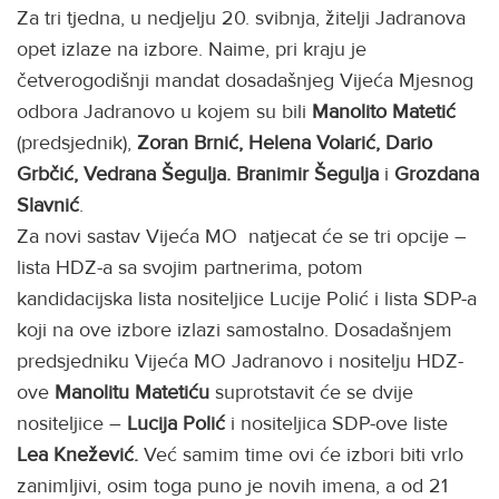
Za tri tjedna, u nedjelju 20. svibnja, žitelji Jadranova
opet izlaze na izbore. Naime, pri kraju je
četverogodišnji mandat dosadašnjeg Vijeća Mjesnog
odbora Jadranovo u kojem su bili
Manolito Matetić
(predsjednik),
Zoran Brnić, Helena Volarić, Dario
Grbčić,
Vedrana Šegulja. Branimir Šegulja
i
Grozdana
Slavnić
.
Za novi sastav Vijeća MO natjecat će se tri opcije –
lista HDZ-a sa svojim partnerima, potom
kandidacijska lista nositeljice Lucije Polić i lista SDP-a
koji na ove izbore izlazi samostalno. Dosadašnjem
predsjedniku Vijeća MO Jadranovo i nositelju HDZ-
ove
Manolitu Matetiću
suprotstavit će se dvije
nositeljice –
Lucija Polić
i nositeljica SDP-ove liste
Lea Knežević.
Već samim time ovi će izbori biti vrlo
zanimljivi, osim toga puno je novih imena, a od 21