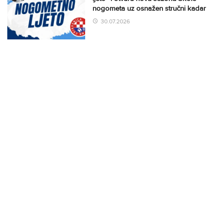
nogometa uz osnažen stručni kadar
30.07.2026