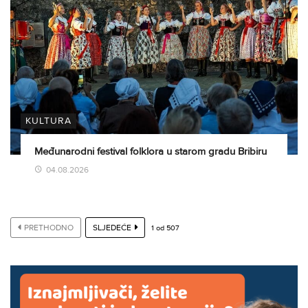
KULTURA
Međunarodni festival folklora u starom gradu Bribiru
04.08.2026
PRETHODNO
SLJEDEĆE
1
od
507