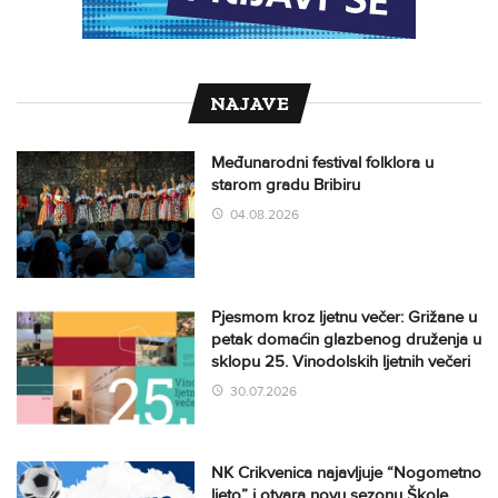
NAJAVE
Međunarodni festival folklora u
starom gradu Bribiru
04.08.2026
Pjesmom kroz ljetnu večer: Grižane u
petak domaćin glazbenog druženja u
sklopu 25. Vinodolskih ljetnih večeri
30.07.2026
NK Crikvenica najavljuje “Nogometno
ljeto” i otvara novu sezonu Škole