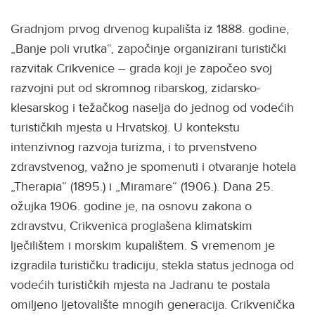
Gradnjom prvog drvenog kupališta iz 1888. godine,
„Banje poli vrutka“, započinje organizirani turistički
razvitak Crikvenice – grada koji je započeo svoj
razvojni put od skromnog ribarskog, zidarsko-
klesarskog i težačkog naselja do jednog od vodećih
turističkih mjesta u Hrvatskoj. U kontekstu
intenzivnog razvoja turizma, i to prvenstveno
zdravstvenog, važno je spomenuti i otvaranje hotela
„Therapia“ (1895.) i „Miramare“ (1906.). Dana 25.
ožujka 1906. godine je, na osnovu zakona o
zdravstvu, Crikvenica proglašena klimatskim
lječilištem i morskim kupalištem. S vremenom je
izgradila turističku tradiciju, stekla status jednoga od
vodećih turističkih mjesta na Jadranu te postala
omiljeno ljetovalište mnogih generacija. Crikvenička