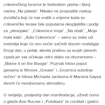
crikveničkog turizma te festivalom
pisme i štorij
naziva „Na palade“. Nikako ne propustite nastup
izvođača koji će nas vratiti u vrijeme kada su
crikveničke terase bile popularna okupljališta i podiji
za „plesnjake“. „Crikvenice moja“, „Na obali“, „Moja
mala kala“, „Adio Crikvenice“ – samo su neke od
melodija koje će ovu večer začiniti dozom nostalgije.
Drugi dan, u petak, skinite prašinu sa svojih plesnih
cipela jer vas očekuje retro disko na otvorenome –
„Blame it on the Boogie“. Poznati hitovi poput
pjesama iz filmova „Grease“ i „Groznica subotnje
večeri“ ili hitova Michaela Jacksona ili Marvina Gayea
stvorit će nezaboravnu atmosferu.
U nedjelju, posljednji dan manifestacije, uživat ćemo
u glazbi Ane Rucner i „Putokaza“ te cocktail i gastro