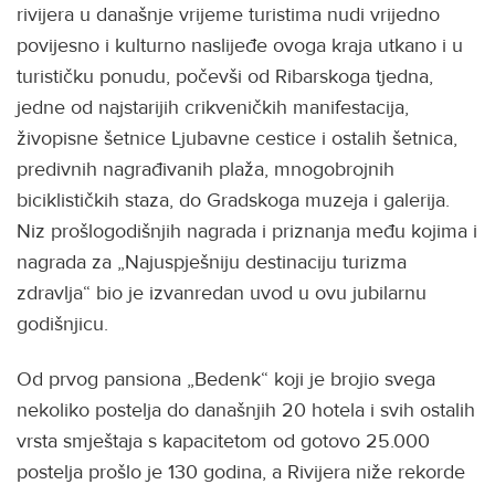
rivijera u današnje vrijeme turistima nudi vrijedno
povijesno i kulturno naslijeđe ovoga kraja utkano i u
turističku ponudu, počevši od Ribarskoga tjedna,
jedne od najstarijih crikveničkih manifestacija,
živopisne šetnice Ljubavne cestice i ostalih šetnica,
predivnih nagrađivanih plaža, mnogobrojnih
biciklističkih staza, do Gradskoga muzeja i galerija.
Niz prošlogodišnjih nagrada i priznanja među kojima i
nagrada za „Najuspješniju destinaciju turizma
zdravlja“ bio je izvanredan uvod u ovu jubilarnu
godišnjicu.
Od prvog pansiona „Bedenk“ koji je brojio svega
nekoliko postelja do današnjih 20 hotela i svih ostalih
vrsta smještaja s kapacitetom od gotovo 25.000
postelja prošlo je 130 godina, a Rivijera niže rekorde