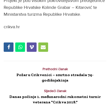
Projekt je pod visokim pokroviteljstvom predsjednice
Republike Hrvatske Kolinde Grabar – Kitarović te
Ministarstva turizma Republike Hrvatske.
crikva.hr
Prethodni članak
Požar u Crikvenici – smrtno stradala 74-
godišnjakinja
Sljedeći članak
Danas počinje 1. međunarodni rukometni turnir
veterana "Crikva 2018."