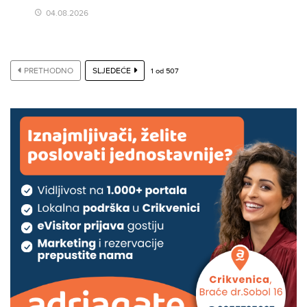
04.08.2026
PRETHODNO
SLJEDEĆE
1
od
507