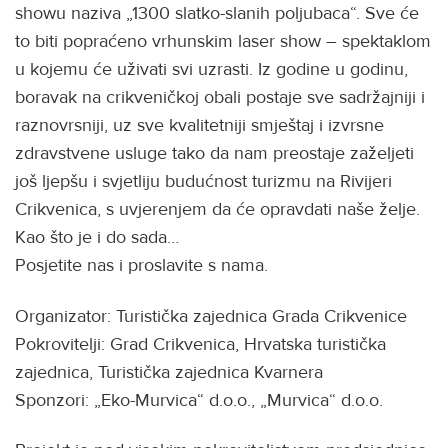
showu naziva „1300 slatko-slanih poljubaca“. Sve će
to biti popraćeno vrhunskim laser show – spektaklom
u kojemu će uživati svi uzrasti. Iz godine u godinu,
boravak na crikveničkoj obali postaje sve sadržajniji i
raznovrsniji, uz sve kvalitetniji smještaj i izvrsne
zdravstvene usluge tako da nam preostaje zaželjeti
još ljepšu i svjetliju budućnost turizmu na Rivijeri
Crikvenica, s uvjerenjem da će opravdati naše želje.
Kao što je i do sada…
Posjetite nas i proslavite s nama.
Organizator: Turistička zajednica Grada Crikvenice
Pokrovitelji: Grad Crikvenica, Hrvatska turistička
zajednica, Turistička zajednica Kvarnera
Sponzori: „Eko-Murvica“ d.o.o., „Murvica“ d.o.o.