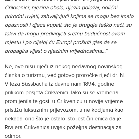
Crikvenici; njezina obala, njezin položaj, odlični
prirodni uvjeti, zahvaljujući kojima se mogu bez imalo
opasnosti i djeca kupati, što je drugdje teško naći, su
takvi da mogu predvidjeti sretnu budućnost ovom
mjestu i po cijeloj ću Europi proširiti glas da se
propagira vijest o njezinim vrijednostima…“
Ne, ovo nisu riječi iz nekog nedavnog novinskog
članka o turizmu, već gotovo proročke riječi dr. N.
Viteza Süssbacha iz davne nam 1894. godine
prilikom posjeta Crikvenici. Iako su se vremena
promijenila te gosti u Crikvenicu u novije vrijeme
pristižu luksuznim prijevozom, a ne kočijama kao
nekada, ono što je ostalo isto jest činjenica da je
Rivijera Crikvenica uvijek poželjna destinacija za
odmor.