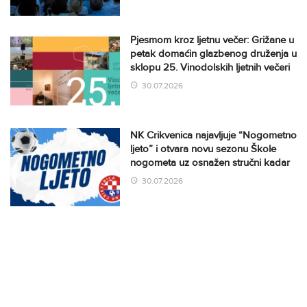
Pjesmom kroz ljetnu večer: Grižane u
petak domaćin glazbenog druženja u
sklopu 25. Vinodolskih ljetnih večeri
30.07.2026
NK Crikvenica najavljuje “Nogometno
ljeto” i otvara novu sezonu Škole
nogometa uz osnažen stručni kadar
30.07.2026