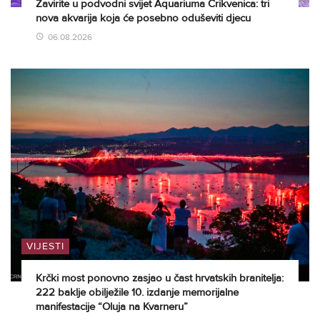
Zavirite u podvodni svijet Aquariuma Crikvenica: tri
nova akvarija koja će posebno oduševiti djecu
06.08.2026
VIJESTI
Krčki most ponovno zasjao u čast hrvatskih branitelja:
222 baklje obilježile 10. izdanje memorijalne
manifestacije “Oluja na Kvarneru”