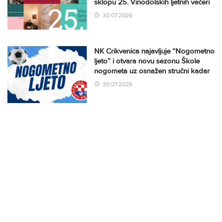
sklopu 25. Vinodolskih ljetnih večeri
30.07.2026
NK Crikvenica najavljuje “Nogometno
ljeto” i otvara novu sezonu Škole
nogometa uz osnažen stručni kadar
30.07.2026