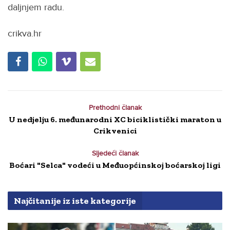
daljnjem radu.
crikva.hr
Prethodni članak
U nedjelju 6. međunarodni XC biciklistički maraton u
Crikvenici
Sljedeći članak
Boćari "Selca" vodeći u Međuopćinskoj boćarskoj ligi
Najčitanije iz iste kategorije