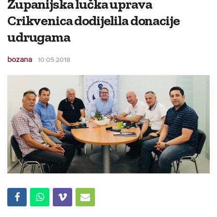
Županijska lučka uprava
Crikvenica dodijelila donacije
udrugama
bozana
10.05.2018