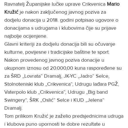
Ravnatelj Županijske lučke uprave Crikvenica
Mario
Kružić
je nakon zaključenog javnog poziva za
dodjelu donacija u 2018. godini potpisao ugovore o
donacijama s udrugama i klubovima čije su prijave
najbolje ocijenjene.
Glavni kriteriji za dodjelu donacija bili su očuvanje
kulturne, povijesne i tradicijske baštine te sport.
Nakon provedenog javnog poziva donacije u
ukupnom iznosu od 20.000,00 kuna raspoređene su
za ŠRD „Lovrata“ Dramalj, JK-YC „Jadro“ Selce,
Stolnoteniski klub „Crikvenica“, Udrugu lađara PGŽ,
Vaterpolo klub „Crikvenica“, Udrugu „Big band
Swingery“, ŠRK „Oslić“ Selce i KUD „Jelena“
Dramalj.
Tom prilikom Kružić je zaželio predsjednicima udruga
i klubova puno upornosti te dobre rezultate u