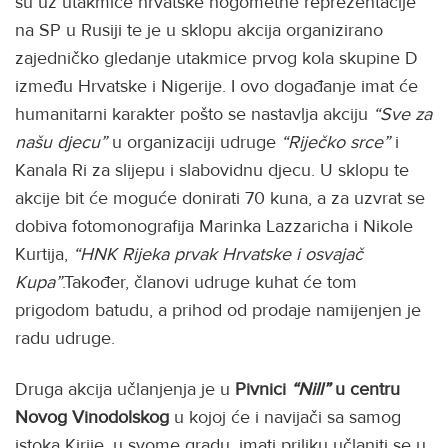
su uz utakmice hrvatske nogometne reprezentacije
na SP u Rusiji te je u sklopu akcija organizirano
zajedničko gledanje utakmice prvog kola skupine D
između Hrvatske i Nigerije. I ovo događanje imat će
humanitarni karakter pošto se nastavlja akciju
“Sve za
našu djecu”
u organizaciji udruge
“Riječko srce”
i
Kanala Ri za slijepu i slabovidnu djecu. U sklopu te
akcije bit će moguće donirati 70 kuna, a za uzvrat se
dobiva fotomonografija Marinka Lazzaricha i Nikole
Kurtija,
“HNK Rijeka prvak Hrvatske i osvajač
Kupa”
.Također, članovi udruge kuhat će tom
prigodom batudu, a prihod od prodaje namijenjen je
radu udruge.
Druga akcija učlanjenja je u
Pivnici
“Nill”
u centru
Novog Vinodolskog
u kojoj će i navijači sa samog
istoka Kirije, u svome gradu, imati priliku učlaniti se u