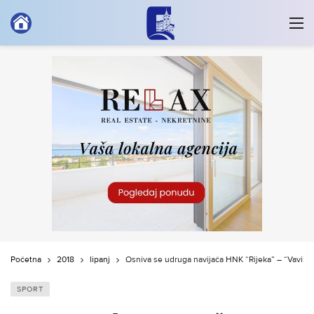
Početna
2018
lipanj
Osniva se udruga navijača HNK “Rijeka” – “Vavik vj
SPORT