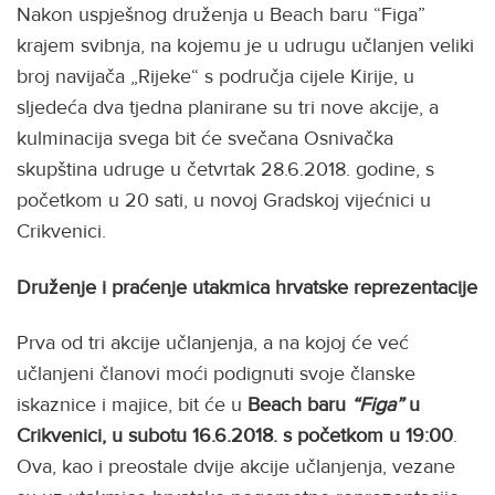
Nakon uspješnog druženja u Beach baru “Figa”
krajem svibnja, na kojemu je u udrugu učlanjen veliki
broj navijača „Rijeke“ s područja cijele Kirije, u
sljedeća dva tjedna planirane su tri nove akcije, a
kulminacija svega bit će svečana Osnivačka
skupština udruge u četvrtak 28.6.2018. godine, s
početkom u 20 sati, u novoj Gradskoj vijećnici u
Crikvenici.
Druženje i praćenje utakmica hrvatske reprezentacije
Prva od tri akcije učlanjenja, a na kojoj će već
učlanjeni članovi moći podignuti svoje članske
iskaznice i majice, bit će u
Beach baru
“Figa”
u
Crikvenici, u subotu 16.6.2018. s početkom u 19:00
.
Ova, kao i preostale dvije akcije učlanjenja, vezane