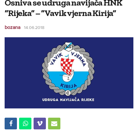
Osniva se udruga navijača HNK
“Rijeka” – “Vavik vjerna Kirija”
bozana
14.06.2018