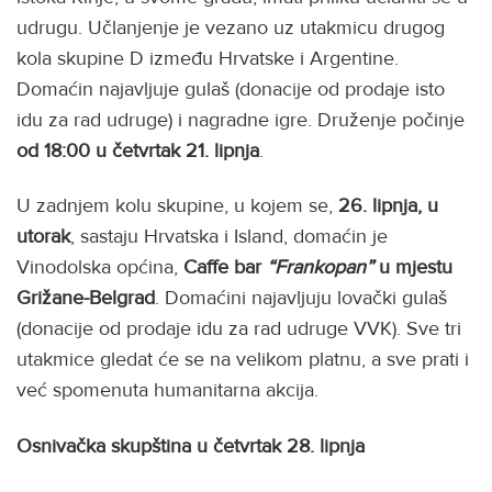
udrugu. Učlanjenje je vezano uz utakmicu drugog
kola skupine D između Hrvatske i Argentine.
Domaćin najavljuje gulaš (donacije od prodaje isto
idu za rad udruge) i nagradne igre. Druženje počinje
od 18:00 u četvrtak 21. lipnja
.
U zadnjem kolu skupine, u kojem se,
26. lipnja, u
utorak
, sastaju Hrvatska i Island, domaćin je
Vinodolska općina,
Caffe bar
“Frankopan”
u mjestu
Grižane-Belgrad
. Domaćini najavljuju lovački gulaš
(donacije od prodaje idu za rad udruge VVK). Sve tri
utakmice gledat će se na velikom platnu, a sve prati i
već spomenuta humanitarna akcija.
Osnivačka skupština u četvrtak 28. lipnja