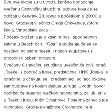
Sve ove akcije su u uvod u žarišno događanje,
svečanu Osnivačku skupštinu udruge koja će se
održati u četvrtak 28. lipnja s početkom u 20:00 u
novoj Gradskoj vijećnici Grada Crikvenice, (Stara
škola, Vinodolska ulica 1).
Početak druženja je u kasnim poslijepodnevnim
satima u Beach baru
“Figa”
, a druženje će se se
nastaviti na istom mjestu i nakon skupštine uz
prigodni glazbeni program.
Svečanu Osnivačku skupštinu uveličat će bivši igrači
„Rijeke“ s područja Kirije, predstavnici HNK „Rijeka“ s
igračima, a očekuju se i predstavnici jedinica lokalne
samouprave na kojem djeluje udruga. Uvodni govor
oodržat će legenda riječkog novinarstva, zaljubljenik
u Rijeku i Kiriju, Mišo Cvijanović. Posebna zahvala ide
ravnateljici Gradske knjižnice Crikvenica Ireni