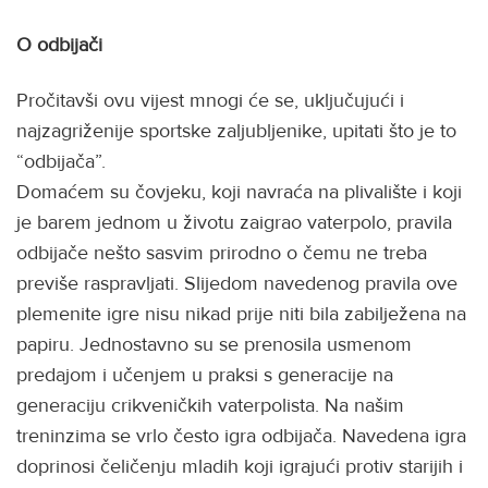
O odbijači
Pročitavši ovu vijest mnogi će se, uključujući i
najzagriženije sportske zaljubljenike, upitati što je to
“odbijača”.
Domaćem su čovjeku, koji navraća na plivalište i koji
je barem jednom u životu zaigrao vaterpolo, pravila
odbijače nešto sasvim prirodno o čemu ne treba
previše raspravljati. Slijedom navedenog pravila ove
plemenite igre nisu nikad prije niti bila zabilježena na
papiru. Jednostavno su se prenosila usmenom
predajom i učenjem u praksi s generacije na
generaciju crikveničkih vaterpolista. Na našim
treninzima se vrlo često igra odbijača. Navedena igra
doprinosi čeličenju mladih koji igrajući protiv starijih i