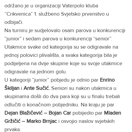
održano je u organizaciji Vaterpolo kluba
“Crikvenica” 1. službeno Svjetsko prvenstvo u
odbijači.
Na turniru je sudjelovalo osam parova u konkurenciji
“junior” i sedam parova u konkurenciji “senior”.
Utakmice svake od kategorija su se odigravale na
jednoj polovici plivališta, a svaka kategorija bila je
podijeljena na dvije skupine koje su svoje utakmice
odigravale na jednom golu.
U kategoriji “junior” pobjedu je odnio par
Enrino
Škiljan
i
Ante Sučić.
Seniori su nakon utakmica u
skupinama došli do dva para koji su u finalu trebali
odlučiti o konačnom pobjedniku. Na kraju je par
Dejan Blažičević – Bojan Car
pobijedio par
Mladen
Gržičić –
Marko Brnjac
i osvojio naslov svjetskih
prvaka.