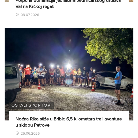
Potpuna dominacija jedriličara Jedriličarskog društva
Val na Krčkoj regati
08.07.2026
OSTALI SPORTOVI
Noćna Rika stiže u Bribir: 6,5 kilometara trail avanture
u sklopu Petrove
25.06.2026