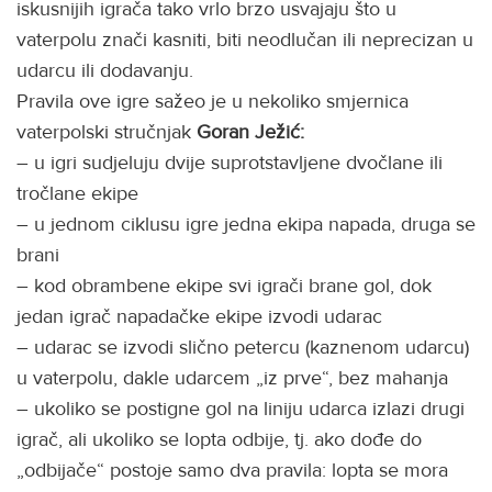
iskusnijih igrača tako vrlo brzo usvajaju što u
vaterpolu znači kasniti, biti neodlučan ili neprecizan u
udarcu ili dodavanju.
Pravila ove igre sažeo je u nekoliko smjernica
vaterpolski stručnjak
Goran Ježić:
– u igri sudjeluju dvije suprotstavljene dvočlane ili
tročlane ekipe
– u jednom ciklusu igre jedna ekipa napada, druga se
brani
– kod obrambene ekipe svi igrači brane gol, dok
jedan igrač napadačke ekipe izvodi udarac
– udarac se izvodi slično petercu (kaznenom udarcu)
u vaterpolu, dakle udarcem „iz prve“, bez mahanja
– ukoliko se postigne gol na liniju udarca izlazi drugi
igrač, ali ukoliko se lopta odbije, tj. ako dođe do
„odbijače“ postoje samo dva pravila: lopta se mora