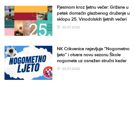
Pjesmom kroz ljetnu večer: Grižane u
petak domaćin glazbenog druženja u
sklopu 25. Vinodolskih ljetnih večeri
30.07.2026
NK Crikvenica najavljuje “Nogometno
ljeto” i otvara novu sezonu Škole
nogometa uz osnažen stručni kadar
30.07.2026