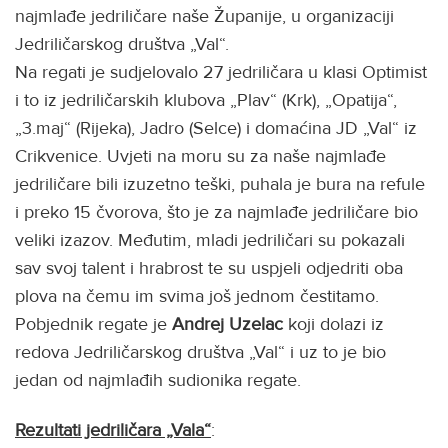
najmlađe jedriličare naše Županije, u organizaciji
Jedriličarskog društva „Val“.
Na regati je sudjelovalo 27 jedriličara u klasi Optimist
i to iz jedriličarskih klubova „Plav“ (Krk), „Opatija“,
„3.maj“ (Rijeka), Jadro (Selce) i domaćina JD „Val“ iz
Crikvenice. Uvjeti na moru su za naše najmlađe
jedriličare bili izuzetno teški, puhala je bura na refule
i preko 15 čvorova, što je za najmlađe jedriličare bio
veliki izazov. Međutim, mladi jedriličari su pokazali
sav svoj talent i hrabrost te su uspjeli odjedriti oba
plova na čemu im svima još jednom čestitamo.
Pobjednik regate je
Andrej Uzelac
koji dolazi iz
redova Jedriličarskog društva „Val“ i uz to je bio
jedan od najmlađih sudionika regate.
Rezultati jedriličara „Vala“
: