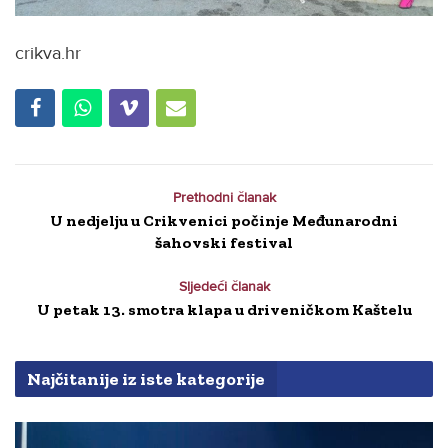
crikva.hr
Prethodni članak
U nedjelju u Crikvenici počinje Međunarodni
šahovski festival
Sljedeći članak
U petak 13. smotra klapa u driveničkom Kaštelu
Najčitanije iz iste kategorije