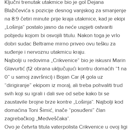
Ključni trenutak utakmice bio je gol Dejana
Blažičevića s pozicije desnog vanjskog za smanjenje
na 8:9 četiri minute prije kraja utakmice, kad je ekipi
„Lošinja“ postalo jasno da neće uspjeti ostvariti
pobjedu kojom bi osvojili titulu. Nakon toga je vrlo
dobri sudac Beltrame mirno priveo ovu tešku za
suđenje i nervoznu utakmicu kraju.
Najbolji u redovima „Crikvenice“ bio je iskusni Marin
Glavurtić (12 obrana uključujući kontru domaćih “1 na
0” u samoj završnici) i Bojan Car (4 gola uz
“dirigiranje” ekipom iz mora), ali treba pohvaliti trud
svih koji su igrali i dali sve od sebe kako bi se
zaustavile brojne brze kontre „Lošinja“. Najbolji kod
domaćina Toni Šimić, inače “posuđeni” član
zagrebačkog „Medveščaka“.
Ovo je četvrta titula vaterpolista Crikvenice u ovoj ligi