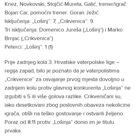
Knez, Novkovski, Stojčić-Mureta, Galić, trener/igrač:
Bojan Car, pomoćni trener: Goran Ježić.
Isključenja: „Lošinj“: 7, „Crikvenica“: 9.
Tri isključenja: Domenico Jureša („Lošinj“) i Marko
Brnjac („Crikvenica“)
Peterci: „Lošinj“: 1 (1)
Prije zadnjeg kola 3. Hrvatske vaterpolske lige –
regija zapad, bilo je poznato da je vaterpolistima
„Crikvenice“ za osvajanje prvog mjesta dovoljno u
zadnjem kolu protiv glavnog konkurenta „Lošinja“ ne
izgubiti s 5 ili više golova razlike. Crikveničani su,
iako desetkovani zbog poslovnih obaveza nekolicine
igrača, otišli na teško gostovanje i ostvarili željeno.
Poraz od 8:11 protiv „Lošinja“ donio im je titulu
prvaka.