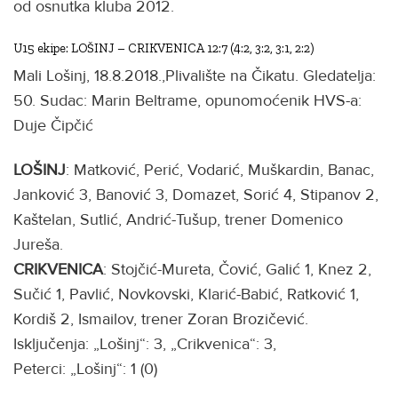
od osnutka kluba 2012.
U15 ekipe: LOŠINJ – CRIKVENICA 12:7 (4:2, 3:2, 3:1, 2:2)
Mali Lošinj, 18.8.2018.,Plivalište na Čikatu. Gledatelja:
50. Sudac: Marin Beltrame, opunomoćenik HVS-a:
Duje Čipčić
LOŠINJ
: Matković, Perić, Vodarić, Muškardin, Banac,
Janković 3, Banović 3, Domazet, Sorić 4, Stipanov 2,
Kaštelan, Sutlić, Andrić-Tušup, trener Domenico
Jureša.
CRIKVENICA
: Stojčić-Mureta, Čović, Galić 1, Knez 2,
Sučić 1, Pavlić, Novkovski, Klarić-Babić, Ratković 1,
Kordiš 2, Ismailov, trener Zoran Brozičević.
Isključenja: „Lošinj“: 3, „Crikvenica“: 3,
Peterci: „Lošinj“: 1 (0)