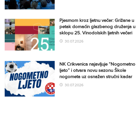
Pjesmom kroz ljetnu večer: Grižane u
petak domaćin glazbenog druženja u
sklopu 25. Vinodolskih ljetnih večeri
30.07.2026
NK Crikvenica najavljuje “Nogometno
ljeto” i otvara novu sezonu Škole
nogometa uz osnažen stručni kadar
30.07.2026