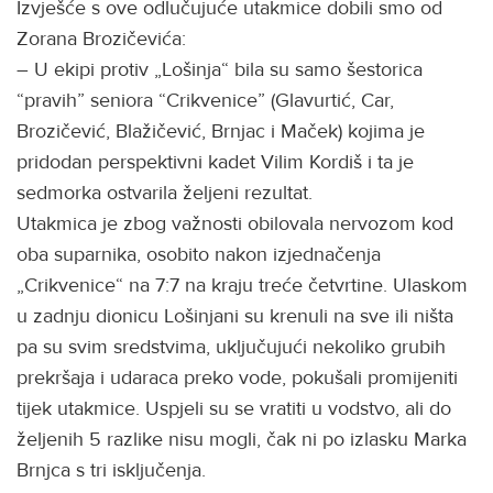
Izvješće s ove odlučujuće utakmice dobili smo od
Zorana Brozičevića:
– U ekipi protiv „Lošinja“ bila su samo šestorica
“pravih” seniora “Crikvenice” (Glavurtić, Car,
Brozičević, Blažičević, Brnjac i Maček) kojima je
pridodan perspektivni kadet Vilim Kordiš i ta je
sedmorka ostvarila željeni rezultat.
Utakmica je zbog važnosti obilovala nervozom kod
oba suparnika, osobito nakon izjednačenja
„Crikvenice“ na 7:7 na kraju treće četvrtine. Ulaskom
u zadnju dionicu Lošinjani su krenuli na sve ili ništa
pa su svim sredstvima, uključujući nekoliko grubih
prekršaja i udaraca preko vode, pokušali promijeniti
tijek utakmice. Uspjeli su se vratiti u vodstvo, ali do
željenih 5 razlike nisu mogli, čak ni po izlasku Marka
Brnjca s tri isključenja.