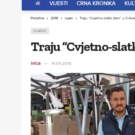
VIJESTI
CRNA KRONIKA
KUL
Početna
2018
rujan
Traju “Cvjetno-slatki dani” u Crikv
VIJESTI
Traju “Cvjetno-slatk
ivica
14.09.2018