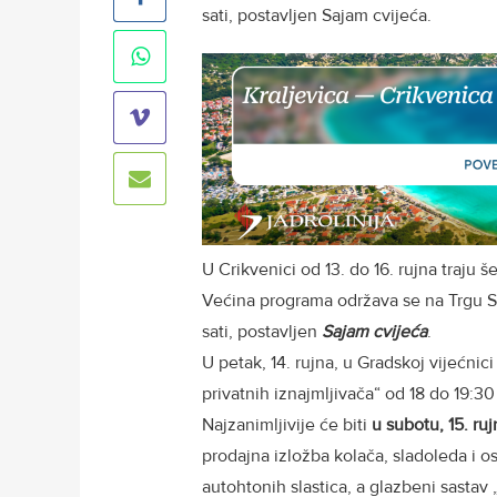
sati, postavljen Sajam cvijeća.
U Crikvenici od 13. do 16. rujna traju š
Većina programa održava se na Trgu St
sati, postavljen
Sajam cvijeća
.
U petak, 14. rujna, u Gradskoj vijećni
privatnih iznajmljivača“ od 18 do 19:30 
Najzanimljivije će biti
u subotu, 15. ruj
prodajna izložba kolača, sladoleda i ost
autohtonih slastica, a glazbeni sastav 