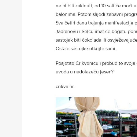
ne bi bili zakinuti, od 10 sati će moći 
balonima. Potom slijedi zabavni progr
Sva četiri dana trajanja manifestacije p
Jadranovu i Selcu imat će bogatu ponudu
sastojak biti čokolada ili osvježavajuć
Ostale sastojke otkrijte sami.
Posjetite Crikvenicu i probudite svoja o
uvoda u nadolazeću jesen?
crikva.hr