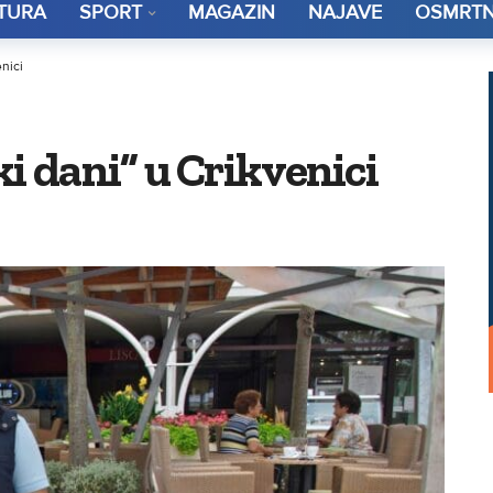
TURA
SPORT
MAGAZIN
NAJAVE
OSMRTN
enici
i dani” u Crikvenici