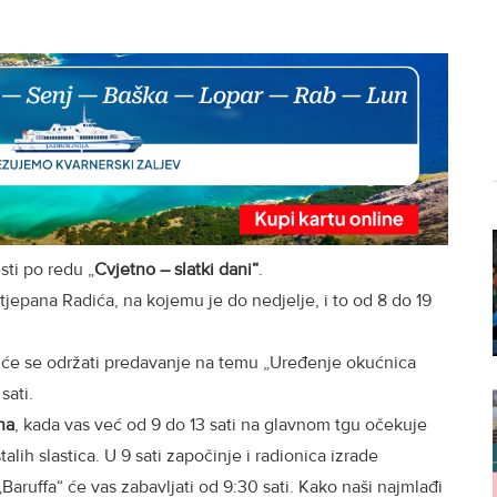
esti po redu „
Cvjetno – slatki dani“
.
jepana Radića, na kojemu je do nedjelje, i to od 8 do 19
ci će se održati predavanje na temu „Uređenje okućnica
sati.
na
, kada vas već od 9 do 13 sati na glavnom tgu očekuje
alih slastica. U 9 sati započinje i radionica izrade
„Baruffa“ će vas zabavljati od 9:30 sati. Kako naši najmlađi