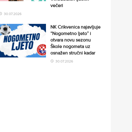
večeri
30.07.2026
NK Crikvenica najavljuje
“Nogometno ljeto” i
otvara novu sezonu
Škole nogometa uz
osnažen stručni kadar
30.07.2026