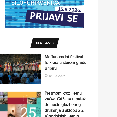
NAJAVE
Međunarodni festival
folklora u starom gradu
Bribiru
04.08.2026
Pjesmom kroz ljetnu
večer: Grižane u petak
domaćin glazbenog
druženja u sklopu 25.
Vinodolskih ljetnih