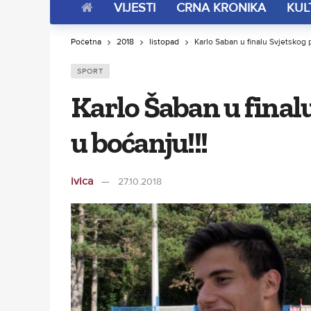
VIJESTI
CRNA KRONIKA
KUL
Početna
2018
listopad
Karlo Šaban u finalu Svjetskog 
SPORT
Karlo Šaban u final
u boćanju!!!
ivica
27.10.2018