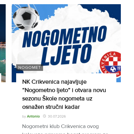
NOGOMET
NK Crikvenica najavljuje
“Nogometno ljeto” i otvara novu
sezonu Škole nogometa uz
osnažen stručni kadar
by
Antonio
30.07.2026
Nogometni klub Crikvenica ovog