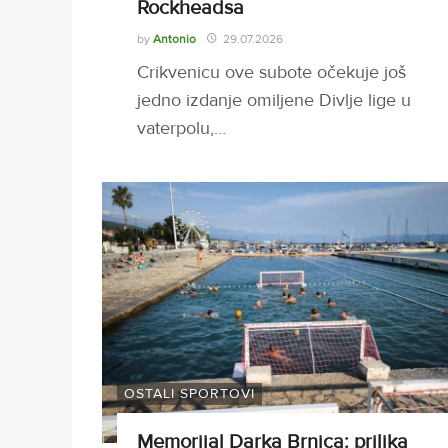
Rockheadsa
by
Antonio
29.07.2026
Crikvenicu ove subote očekuje još
jedno izdanje omiljene Divlje lige u
vaterpolu,…
OSTALI SPORTOVI
Memorijal Darka Brnjca: prilika