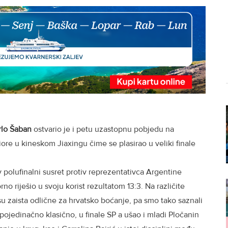
lo Šaban
ostvario je i petu uzastopnu pobjedu na
re u kineskom Jiaxingu čime se plasirao u veliki finale
v polufinalni susret protiv reprezentativca Argentine
no riješio u svoju korist rezultatom 13:3. Na različite
su zaista odlične za hrvatsko boćanje, pa smo tako saznali
i pojedinačno klasično, u finale SP a ušao i mladi Pločanin