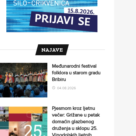
NAJAVE
Međunarodni festival
folklora u starom gradu
Bribiru
04.08.2026
Pjesmom kroz ljetnu
večer: Grižane u petak
domaćin glazbenog
druženja u sklopu 25.
Vinodolskih ljetnih