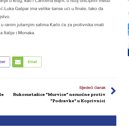
janje u krug, kao i Carrolina Bajrić u istoj disciplini među
ić-Luka Gašpar ima velike šanse ući u finale, tako da
jstvo.
i u ranim jutarnjim satima Karlo će za protivnika imati
 Italije i Monaka.
ber
Email
Sljedeći članak
le
Rukometašice "Murvice" nemoćne protiv
"Podravke" u Koprivnici