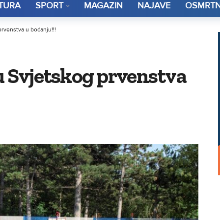
TURA
SPORT
MAGAZIN
NAJAVE
OSMRTN
prvenstva u boćanju!!!
u Svjetskog prvenstva