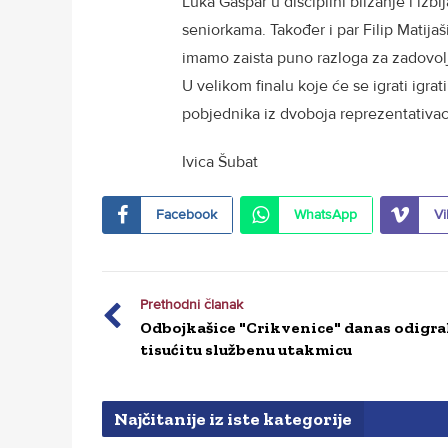
Luka Gašpar u disciplini bližanje i izbi
seniorkama. Također i par Filip Matijaš
imamo zaista puno razloga za zadovol
U velikom finalu koje će se igrati igrat
pobjednika iz dvoboja reprezentativaca
Ivica Šubat
Facebook
WhatsApp
Vi
Prethodni članak
Odbojkašice "Crikvenice" danas odigra
tisućitu službenu utakmicu
Najčitanije iz iste kategorije