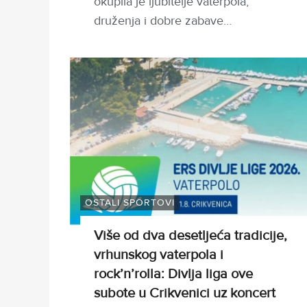
okupila je ljubitelje vaterpola,
druženja i dobre zabave…
OSTALI SPORTOVI
Više od dva desetljeća tradicije,
vrhunskog vaterpola i
rock’n’rolla: Divlja liga ove
subote u Crikvenici uz koncert