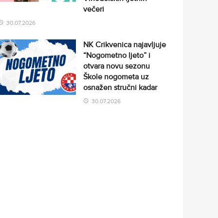
večeri
30.07.2026
NK Crikvenica najavljuje
“Nogometno ljeto” i
otvara novu sezonu
Škole nogometa uz
osnažen stručni kadar
30.07.2026