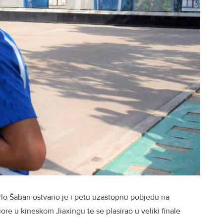
rlo Šaban ostvario je i petu uzastopnu pobjedu na
re u kineskom Jiaxingu te se plasirao u veliki finale