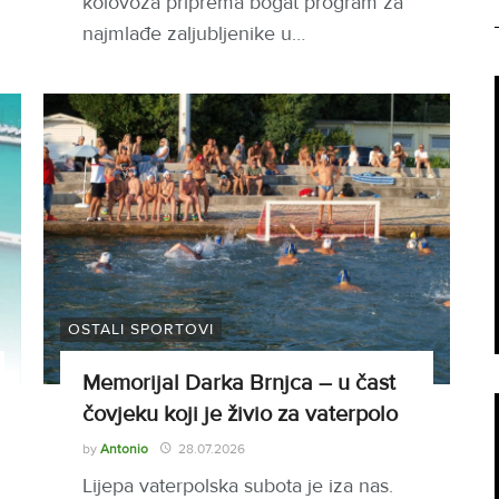
kolovoza priprema bogat program za
najmlađe zaljubljenike u…
OSTALI SPORTOVI
Memorijal Darka Brnjca – u čast
čovjeku koji je živio za vaterpolo
by
Antonio
28.07.2026
Lijepa vaterpolska subota je iza nas.