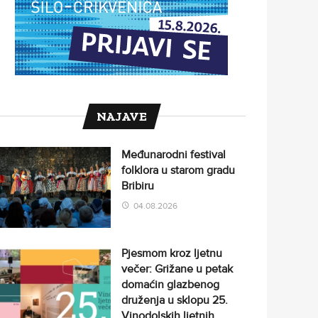
NAJAVE
Međunarodni festival
folklora u starom gradu
Bribiru
04.08.2026
Pjesmom kroz ljetnu
večer: Grižane u petak
domaćin glazbenog
druženja u sklopu 25.
Vinodolskih ljetnih