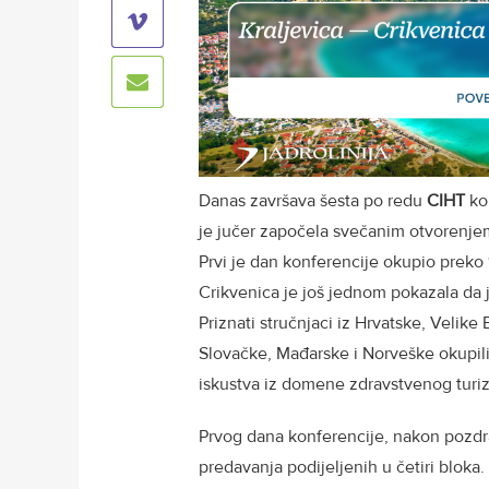
Danas završava šesta po redu
CIHT
ko
je jučer započela svečanim otvorenjem
Prvi je dan konferencije okupio preko 1
Crikvenica je još jednom pokazala da j
Priznati stručnjaci iz Hrvatske, Velike
Slovačke, Mađarske i Norveške okupili 
iskustva iz domene zdravstvenog tur
Prvog dana konferencije, nakon pozdra
predavanja podijeljenih u četiri bloka.