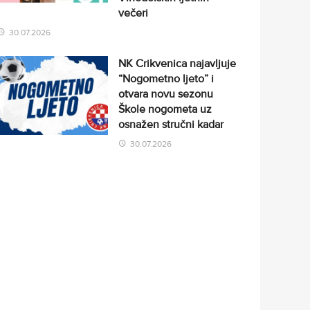
večeri
30.07.2026
NK Crikvenica najavljuje
“Nogometno ljeto” i
otvara novu sezonu
Škole nogometa uz
osnažen stručni kadar
30.07.2026