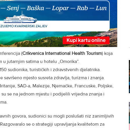
nferencija (
Crikvenica International Health Tourism
) koja
 u jutarnjim satima u hotelu „Omorika“.
50 sudionika, turističkih i zdravstvenih djelatnika.
e savršeno mjesto susreta zdravlja, turizma i znanja.
 Britanije, SAD-a, Malezije, Njemačke, Francuske, Poljske,
su se na jednom mjestu i podijelili vrijedna znanja i
izma.
vnih govora, sudionici su mogli poslušati niz zanimljivih
 Razgovaralo se o strategiji upravljanja kvalitetom za