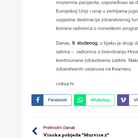
inozemne pacijente, uspoređivao se do
Europskoj Uniji i onaj u zemljama jugo
uspješne destinacije zdravstvenog turi
korisna radionica o norveškom program
Danas,
9. studenog
, u tijeku je drugi
satima – radionice o brendiranju Hrva
kontinuirane zdravstvene zaštite. Nako
zdravstvenih ustanova na Kvarneru.
crikva.hr
Facebook
WhatsApp
Vi
Prethodni članak
Visoka pobjeda "Murvice 2"