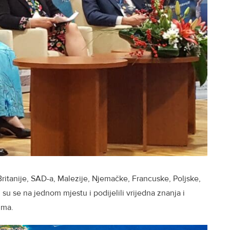
 Britanije, SAD-a, Malezije, Njemačke, Francuske, Poljske,
su se na jednom mjestu i podijelili vrijedna znanja i
zma.