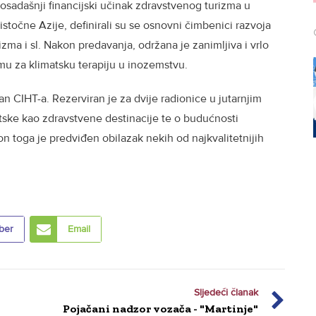
sadašnji financijski učinak zdravstvenog turizma u
istočne Azije, definirali su se osnovni čimbenici razvoja
zma i sl. Nakon predavanja, održana je zanimljiva i vrlo
u za klimatsku terapiju u inozemstvu.
 dan CIHT-a. Rezerviran je za dvije radionice u jutarnjim
tske kao zdravstvene destinacije te o budućnosti
n toga je predviđen obilazak nekih od najkvalitetnijih
ber
Email
Sljedeći članak
Pojačani nadzor vozača - "Martinje"