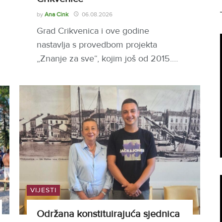
by
Ana Cink
06.08.2026
Grad Crikvenica i ove godine
nastavlja s provedbom projekta
„Znanje za sve“, kojim još od 2015.…
VIJESTI
Održana konstituirajuća sjednica