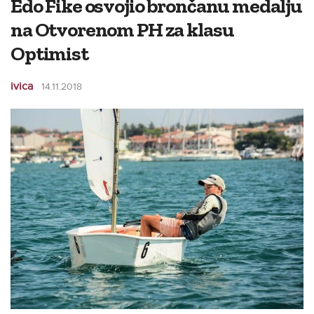
Edo Fike osvojio brončanu medalju
na Otvorenom PH za klasu
Optimist
ivica
14.11.2018