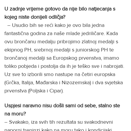
U zadnje vrijeme gotovo da nije bilo natjecanja s
kojeg niste donijeli odličja?
– Usudio bih se reći kako je ovo bila jedna
fantastična godina za naše mlade jedriličare. Kada
ovu brončanu medalju pribrojimo zlatnoj medalji s
ekipnog PH, srebrnoj medalji s juniorskog PH te
brončanoj medalji sa Europskog prvenstva, imamo
toliko pobjeda i postolja da ih je teško sve i nabrojati.
Uz sve to izborili smo nastupe na četiri europska
(Grčka, Italija, Mađarska i Nizozemska) i dva svjetska
prvenstva (Poljska i Cipar).
Uspjesi naravno nisu došli sami od sebe, stalno ste
na moru?
– Svakako, iza svih tih rezultata su svakodnevni
naporni treninzi kako na moru tako i kondicijski