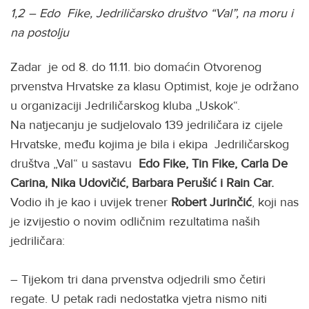
1,2 – Edo Fike, Jedriličarsko društvo “Val”, na moru i
na postolju
Zadar je od 8. do 11.11. bio domaćin Otvorenog
prvenstva Hrvatske za klasu Optimist, koje je održano
u organizaciji Jedriličarskog kluba „Uskok“.
Na natjecanju je sudjelovalo 139 jedriličara iz cijele
Hrvatske, među kojima je bila i ekipa Jedriličarskog
društva „Val“ u sastavu
Edo Fike, Tin Fike, Carla De
Carina, Nika Udovičić, Barbara Perušić i Rain Car.
Vodio ih je kao i uvijek trener
Robert Jurinčić
, koji nas
je izvijestio o novim odličnim rezultatima naših
jedriličara:
– Tijekom tri dana prvenstva odjedrili smo četiri
regate. U petak radi nedostatka vjetra nismo niti