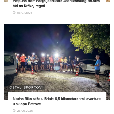
Potpuna dominacija jedriličara Jedriličarskog društva
Val na Krčkoj regati
08.07.2026
OSTALI SPORTOVI
Noćna Rika stiže u Bribir: 6,5 kilometara trail avanture
u sklopu Petrove
25.06.2026