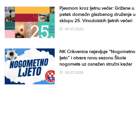
Pjesmom kroz ljetnu večer: Grižane u
petak domaćin glazbenog druženja u
sklopu 25. Vinodolskih ljetnih večeri
30.07.2026
NK Crikvenica najavljuje “Nogometno
ljeto” i otvara novu sezonu Škole
nogometa uz osnažen stručni kadar
30.07.2026