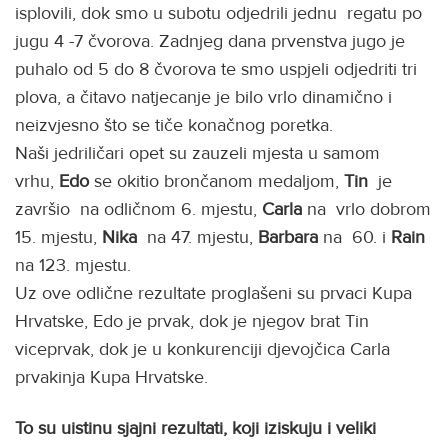
isplovili, dok smo u subotu odjedrili jednu regatu po
jugu 4 -7 čvorova. Zadnjeg dana prvenstva jugo je
puhalo od 5 do 8 čvorova te smo uspjeli odjedriti tri
plova, a čitavo natjecanje je bilo vrlo dinamično i
neizvjesno što se tiče konačnog poretka.
Naši jedriličari opet su zauzeli mjesta u samom
vrhu,
Edo
se okitio brončanom medaljom,
Tin
je
završio na odličnom 6. mjestu,
Carla
na
vrlo dobrom
15. mjestu,
Nika
na 47. mjestu,
Barbara
na 60. i
Rain
na 123. mjestu.
Uz ove odlične rezultate proglašeni su prvaci Kupa
Hrvatske, Edo je prvak, dok je njegov brat Tin
viceprvak, dok je u konkurenciji djevojčica Carla
prvakinja Kupa Hrvatske.
To su uistinu sjajni rezultati, koji iziskuju i veliki