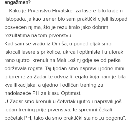
angažman?
– Kako je Prvenstvo Hrvatske za lasere bilo krajem
listopada, ja kao trener bio sam praktički cijeli listopad
posvećen njima, što je rezultiralo jako dobrim
rezultatima na tom prvenstvu.
Kad sam se vratio iz Omiša, u ponedjeljak smo
iskrcali lasere s prikolice, ukrcali optimiste i u utorak
rano ujutro krenuli na Mali Lošinj gdje se od petka
održavala regata. Taj tjedan smo napravili jedne mini
pripreme za Zadar te odvozili regatu koja nam je bila
kvalifikacijska, a ujedno i odličan trening za
nadolazeće PH za klasu Optimist.
U Zadar smo krenuli u četvrtak ujutro i napravili još
jedan trening prije prvenstva, te spremni čekali
početak PH, tako da smo praktički stalno „u pogonu“.